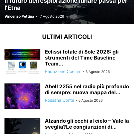
Il futuro dell’esplorazione lunare passa per
l’Etna
Vincenzo Pettina
-
7 Agosto 2026
ULTIMI ARTICOLI
Eclissi totale di Sole 2026: gli
strumenti del Time Baseline
Team...
Redazione Coelum
-
6 Agosto 2026
Abell 2255 nel radio più profondo
di sempre: nuova mappa del...
Rossana Conte
-
6 Agosto 2026
Alzando gli occhi al cielo – Vale la
sveglia?Le congiunzioni di...