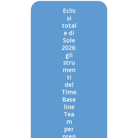
Eclis
si
total
e di
Sole
2026:
gli
stru
men
ti
del
Time
Base
line
Tea
m
per
prep