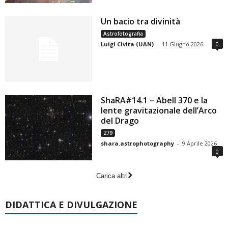
Un bacio tra divinità
Astrofotografia
Luigi Civita (UAN)
-
11 Giugno 2026
0
ShaRA#14.1 – Abell 370 e la
lente gravitazionale dell’Arco
del Drago
279
shara.astrophotography
-
9 Aprile 2026
0
Carica altri
DIDATTICA E DIVULGAZIONE