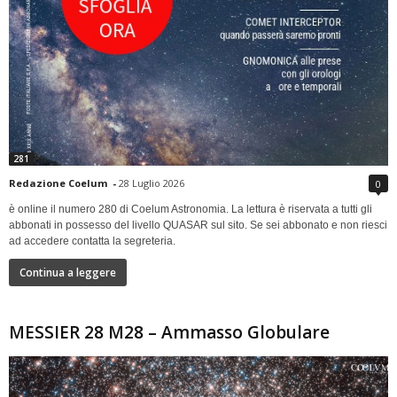
281
Redazione Coelum
-
28 Luglio 2026
0
è online il numero 280 di Coelum Astronomia. La lettura è riservata a tutti gli
abbonati in possesso del livello QUASAR sul sito. Se sei abbonato e non riesci
ad accedere contatta la segreteria.
Continua a leggere
MESSIER 28 M28 – Ammasso Globulare