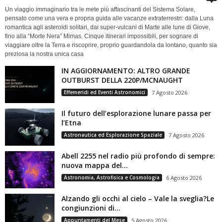
Un viaggio immaginario tra le mete più affascinanti del Sistema Solare,
pensato come una vera e propria guida alle vacanze extraterrestri: dalla Luna
romantica agli asteroidi solitari, dai super-vulcani di Marte alle lune di Giove,
fino alla “Morte Nera” Mimas. Cinque itinerari impossibili, per sognare di
viaggiare oltre la Terra e riscoprire, proprio guardandola da lontano, quanto sia
preziosa la nostra unica casa
IN AGGIORNAMENTO: ALTRO GRANDE
OUTBURST DELLA 220P/MCNAUGHT
Effemeridi ed Eventi Astronomici
7 Agosto 2026
Il futuro dell’esplorazione lunare passa per
l’Etna
Astronautica ed Esplorazione Spaziale
7 Agosto 2026
Abell 2255 nel radio più profondo di sempre:
nuova mappa del...
Astronomia, Astrofisica e Cosmologia
6 Agosto 2026
Alzando gli occhi al cielo – Vale la sveglia?Le
congiunzioni di...
Appuntamenti del Mese
5 Agosto 2026