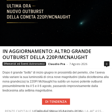
IN AGGIORNAMENTO: ALTRO GRANDE
OUTBURST DELLA 220P/MCNAUGHT
Claudio Pra
-
7 Agosto 2026
0
Effemeridi ed Eventi Astronomici
Dopo il grande “botto” di inizio giugno in prossimità del perielio, che l’aveva
vista variare la sua luminosità di circa nove magnitudini (dalla diciottesima alla
nona grandezza) la 220P/ McNaught ha subìto un nuovo potente outburst
presumibilmente tra il 5 e il 6 agosto, passando improvvisamente dalla
tredicesima alla settima magnitudine.
DI TENDENZA
SUPERNOVAE aggiornamenti del mese – Agosto 2026
Cielo del Mese di Agosto 2026