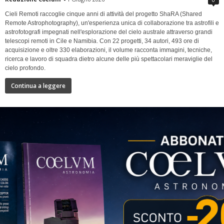
Cieli Remoti raccoglie cinque anni di attività del progetto ShaRA (Shared
Remote Astrophotography), un'esperienza unica di collaborazione tra astrofili e
astrofotografi impegnati nell'esplorazione del cielo australe attraverso grandi
telescopi remoti in Cile e Namibia. Con 22 progetti, 34 autori, 493 ore di
acquisizione e oltre 330 elaborazioni, il volume racconta immagini, tecniche,
ricerca e lavoro di squadra dietro alcune delle più spettacolari meraviglie del
cielo profondo.
Continua a leggere