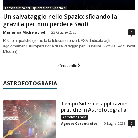
Astronautica ed Esplorazione Spaziale
Un salvataggio nello Spazio: sfidando la
gravità per non perdere Swift
Marianna Michelagnoli
-
23 Giugno 2026
0
Risale a qualche giorno fa la teleconferenza NASA dedicata agli
aggiornamenti sull'operazione di salvataggio per il satellite Swift (la Swift Boost
Mission)
Carica altri
ASTROFOTOGRAFIA
Tempo Siderale: applicazioni
pratiche in Astrofotografia
Astrofotografia
Agnese Caramanico
-
10 Luglio 2026
0