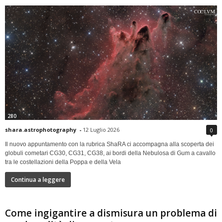
280
shara.astrophotography
-
12 Luglio 2026
0
Il nuovo appuntamento con la rubrica ShaRA ci accompagna alla scoperta dei
globuli cometari CG30, CG31, CG38, ai bordi della Nebulosa di Gum a cavallo
tra le costellazioni della Poppa e della Vela
Continua a leggere
Come ingigantire a dismisura un problema di