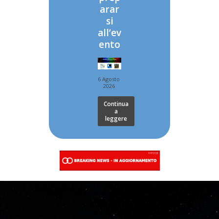
arar
si
all’ev
ento
6 Agosto
2026
Continua
a
leggere