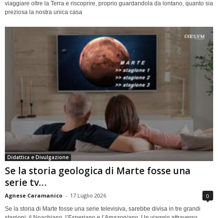
viaggiare oltre la Terra e riscoprire, proprio guardandola da lontano, quanto sia
preziosa la nostra unica casa
Didattica e Divulgazione
Se la storia geologica di Marte fosse una
serie tv…
Agnese Caramanico
-
17 Luglio 2026
0
Se la storia di Marte fosse una serie televisiva, sarebbe divisa in tre grandi
stagioni: il Noachiano, l’Esperiano e l’Amazoniano. Un viaggio attraverso