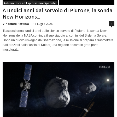
Astronautica ed Esplorazione Spaziale
A undici anni dal sorvolo di Plutone, la sonda
New Horizons...
Vincenzo Pettina
-
16 Luglio 2026
0
Trascorsi ormai undici anni dallo storico sorvolo di Plutone, la sonda New
Horizons della NASA continua il suo viaggio ai confini del Sistema Solare.
Dopo un nuovo risveglio dall’ibernazione, la missione si prepara a trasmettere
dati preziosi dalla fascia di Kuiper, una regione ancora in gran parte
inesplorata