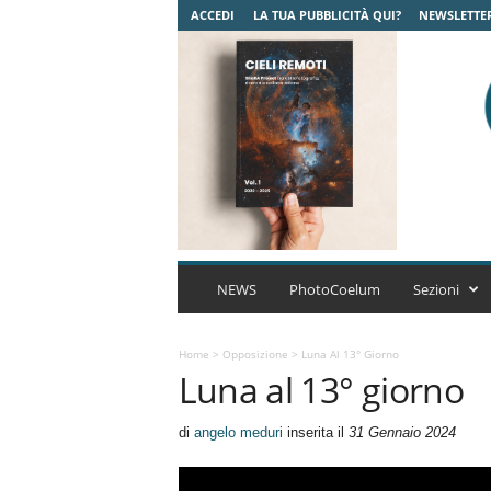
ACCEDI
LA TUA PUBBLICITÀ QUI?
NEWSLETTE
C
o
NEWS
PhotoCoelum
Sezioni
e
l
u
Home
>
Opposizione
>
Luna Al 13° Giorno
Luna al 13° giorno
m
A
s
di
angelo meduri
inserita il
31 Gennaio 2024
t
r
o