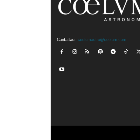
Contattaci:
coelumastro@coelum.com