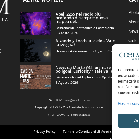
Photo
Abell 2255 nel radio più
profondo di sempre: nuova
mappa del...
Mostr
Astronomia, Astrofisica e Cosmologia
News 
6 Agosto 2026
Alzando gli occhi al cielo – Vale
Cielo
la sveglia?
Astro
News di Astronomia
5 Agosto 2026
Artico
News da Marte #45: un mare di
Il Bl
Per fornire 
poligoni, Curiosity risale Valle...
e/o accedere
Astronautica ed Esplorazione Spaziale
permetterà d
5 Agosto 2026
sito. Non ac
caratteristic
Pubblicità:
ads@coelum.com
Gestisci serv
Copyright © 1997 - 2024 vietata la riproduzione.
CF/P.IVA/VAT.C IT.01988340434
Ac
Privacy Policy
Termini e Condizioni di Vendita
Diritto di r
Regolamento Comm