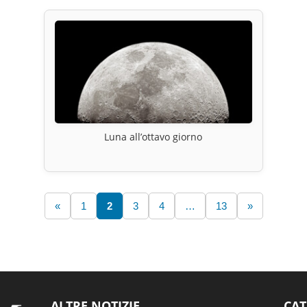
Luna all’ottavo giorno
«
1
2
3
4
…
13
»
ALTRE NOTIZIE
CAT