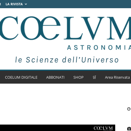
R
LA RIVISTA
COELUM DIGITALE
ABBONATI
SHOP
🛒
Area Riservata