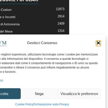
12873
-Coelum
2914
e e Incontri
2409
di Astronomia
1314
 del Mese
365
nomia, Astrofisica e Cosmologia
Gestisci Consenso
268
li e Risorse On-Line
192
og della Redazione
le migliori esperienze, utilizziamo tecnologie come i cookie per memorizzare
 alle informazioni del dispositivo. Il consenso a queste tecnologie ci
i elaborare dati come il comportamento di navigazione o ID unici su questo
consentire o ritirare il consenso può influire negativamente su alcune
he e funzioni.
izi
cetta
Nega
Visualizza le preferenze
ecesso
Regolamento uso sezione PhotoCoelum
Cookie Policy
Dichiarazione sulla Privacy
unity e Aree di Discussione
Cookie Policy (UE)