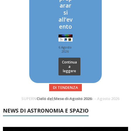
arar
si
all’ev
ento
6 Agosto
2026
Continua
a
leggere
DI TENDENZA
SUPERNOVAE aggiornamenti del mese – Agosto 2026
Le Comete del mese di Agosto: LA 10P/TEMPEL AL PERIELIO
NEWS DI ASTRONOMIA E SPAZIO