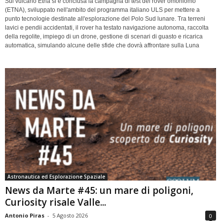
Sul vulcano Etna si è conclusa la campagna di test del rover omoniomo
(ETNA), sviluppato nell'ambito del programma italiano ULS per mettere a
punto tecnologie destinate all'esplorazione del Polo Sud lunare. Tra terreni
lavici e pendii accidentati, il rover ha testato navigazione autonoma, raccolta
della regolite, impiego di un drone, gestione di scenari di guasto e ricarica
automatica, simulando alcune delle sfide che dovrà affrontare sulla Luna
Astronautica ed Esplorazione Spaziale
News da Marte #45: un mare di poligoni,
Curiosity risale Valle...
Antonio Piras
-
5 Agosto 2026
0