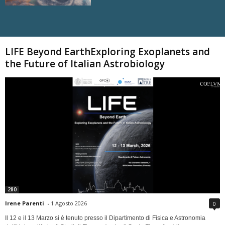
Carica altri
LIFE Beyond EarthExploring Exoplanets and
the Future of Italian Astrobiology
280
Irene Parenti
-
1 Agosto 2026
0
Il 12 e il 13 Marzo si è tenuto presso il Dipartimento di Fisica e Astronomia