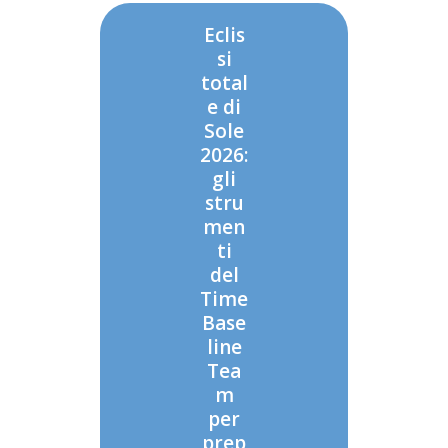
Eclis
si
total
e di
Sole
2026:
gli
stru
men
ti
del
Time
Base
line
Tea
m
per
prep