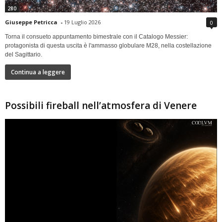
280
Giuseppe Petricca
-
19 Luglio 2026
0
Torna il consueto appuntamento bimestrale con il Catalogo Messier:
protagonista di questa uscita è l'ammasso globulare M28, nella costellazione
del Sagittario.
Continua a leggere
Possibili fireball nell’atmosfera di Venere