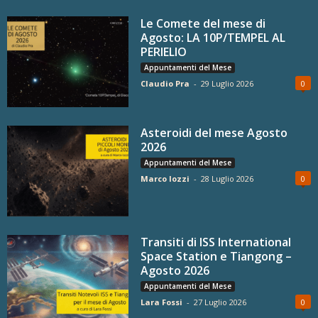
Le Comete del mese di
Agosto: LA 10P/TEMPEL AL
PERIELIO
Appuntamenti del Mese
Claudio Pra
-
29 Luglio 2026
0
Asteroidi del mese Agosto
2026
Appuntamenti del Mese
Marco Iozzi
-
28 Luglio 2026
0
Transiti di ISS International
Space Station e Tiangong –
Agosto 2026
Appuntamenti del Mese
Lara Fossi
-
27 Luglio 2026
0