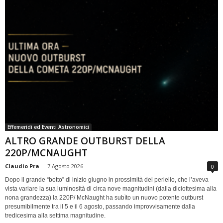
Effemeridi ed Eventi Astronomici
ALTRO GRANDE OUTBURST DELLA
220P/MCNAUGHT
Claudio Pra
-
7 Agosto 2026
0
Dopo il grande “botto” di inizio giugno in prossimità del perielio, che l’aveva
vista variare la sua luminosità di circa nove magnitudini (dalla diciottesima alla
nona grandezza) la 220P/ McNaught ha subìto un nuovo potente outburst
presumibilmente tra il 5 e il 6 agosto, passando improvvisamente dalla
tredicesima alla settima magnitudine.