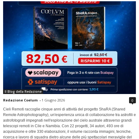
Il Blog della Redazione
Redazione Coelum
-
1 Giugno 2026
0
Cieli Remoti raccoglie cinque anni di attività del progetto ShaRA (Shared
Remote Astrophotography), un'esperienza unica di collaborazione tra astrofili e
astrofotografi impegnati nell'esplorazione del cielo australe attraverso grandi
telescopi remoti in Cile e Namibia. Con 22 progetti, 34 autori, 493 ore di
acquisizione e oltre 330 elaborazioni, il volume racconta immagini, tecniche,
ricerca e lavoro di squadra dietro alcune delle più spettacolari meraviglie del