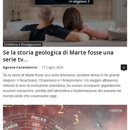
Didattica e Divulgazione
Se la storia geologica di Marte fosse una
serie tv…
Agnese Caramanico
-
17 Luglio 2026
0
Se la storia di Marte fosse una serie televisiva, sarebbe divisa in tre grandi
stagioni: il Noachiano, l’Esperiano e l’Amazoniano. Un viaggio attraverso
miliardi di anni di evoluzione planetaria, tra oceani scomparsi, gigantesche
eruzioni vulcaniche, perdita dell’atmosfera e trasformazione del pianeta nel
mondo arido che osserviamo oggi.