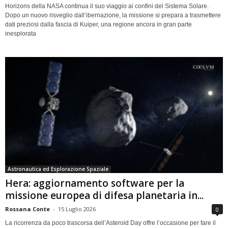
Horizons della NASA continua il suo viaggio ai confini del Sistema Solare.
Dopo un nuovo risveglio dall’ibernazione, la missione si prepara a trasmettere
dati preziosi dalla fascia di Kuiper, una regione ancora in gran parte
inesplorata
Astronautica ed Esplorazione Spaziale
Hera: aggiornamento software per la
missione europea di difesa planetaria in...
Rossana Conte
-
15 Luglio 2026
0
La ricorrenza da poco trascorsa dell’Asteroid Day offre l’occasione per fare il