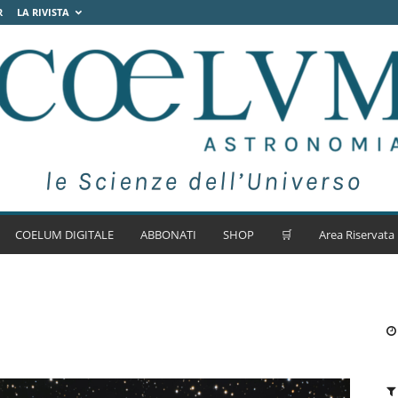
R
LA RIVISTA
COELUM DIGITALE
ABBONATI
SHOP
🛒
Area Riservata
1