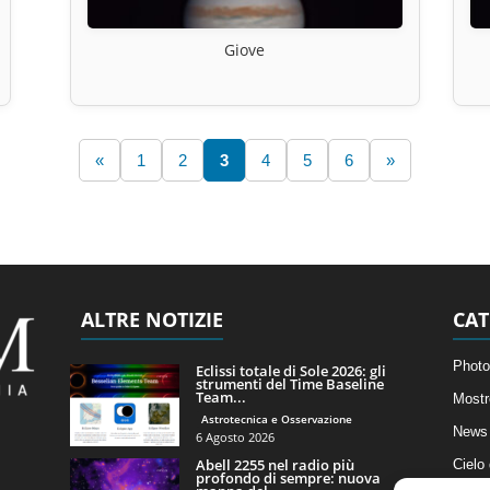
Giove
«
1
2
3
4
5
6
»
ALTRE NOTIZIE
CAT
Photo
Eclissi totale di Sole 2026: gli
strumenti del Time Baseline
Team...
Mostr
Astrotecnica e Osservazione
News 
6 Agosto 2026
Abell 2255 nel radio più
Cielo
profondo di sempre: nuova