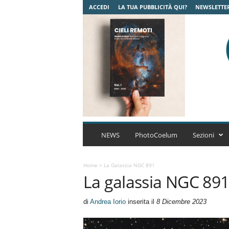
ACCEDI
LA TUA PUBBLICITÀ QUI?
NEWSLETTE
C
o
NEWS
PhotoCoelum
Sezioni
e
l
u
Home
>
La Galassia NGC 891
La galassia NGC 89
m
A
s
di
Andrea Iorio
inserita il
8 Dicembre 2023
t
r
o