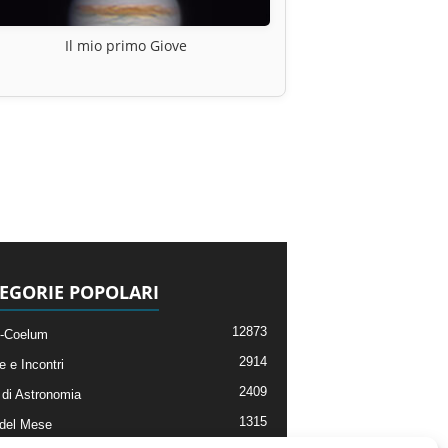
Il mio primo Giove
EGORIE POPOLARI
12873
-Coelum
2914
e e Incontri
2409
di Astronomia
1315
 del Mese