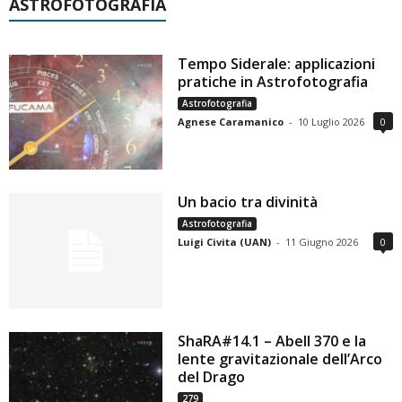
ASTROFOTOGRAFIA
Tempo Siderale: applicazioni
pratiche in Astrofotografia
Astrofotografia
Agnese Caramanico
-
10 Luglio 2026
0
Un bacio tra divinità
Astrofotografia
Luigi Civita (UAN)
-
11 Giugno 2026
0
ShaRA#14.1 – Abell 370 e la
lente gravitazionale dell’Arco
del Drago
279