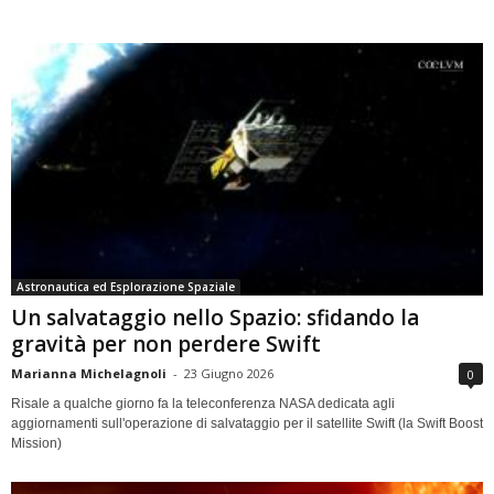
Astronautica ed Esplorazione Spaziale
Un salvataggio nello Spazio: sfidando la
gravità per non perdere Swift
Marianna Michelagnoli
-
23 Giugno 2026
0
Risale a qualche giorno fa la teleconferenza NASA dedicata agli
aggiornamenti sull'operazione di salvataggio per il satellite Swift (la Swift Boost
Mission)