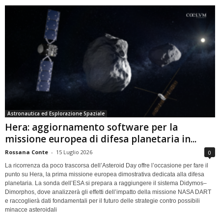
Astronautica ed Esplorazione Spaziale
Hera: aggiornamento software per la
missione europea di difesa planetaria in...
Rossana Conte
-
15 Luglio 2026
0
La ricorrenza da poco trascorsa dell’Asteroid Day offre l’occasione per fare il
punto su Hera, la prima missione europea dimostrativa dedicata alla difesa
planetaria. La sonda dell’ESA si prepara a raggiungere il sistema Didymos–
Dimorphos, dove analizzerà gli effetti dell’impatto della missione NASA DART
e raccoglierà dati fondamentali per il futuro delle strategie contro possibili
minacce asteroidali