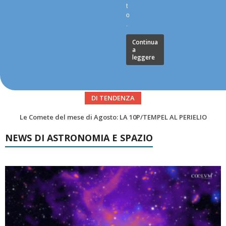
t
o
.
Continua
a
leggere
DI TENDENZA
Asteroidi del mese Agosto 2026
NEWS DI ASTRONOMIA E SPAZIO