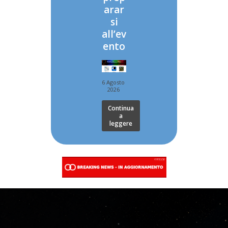
arar
si
all’ev
ento
6 Agosto
2026
Continua
a
leggere