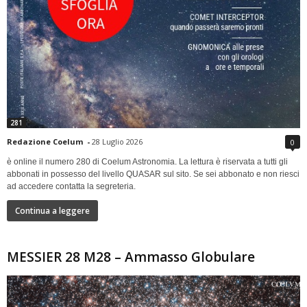
281
Redazione Coelum
-
28 Luglio 2026
0
è online il numero 280 di Coelum Astronomia. La lettura è riservata a tutti gli
abbonati in possesso del livello QUASAR sul sito. Se sei abbonato e non riesci
ad accedere contatta la segreteria.
Continua a leggere
MESSIER 28 M28 – Ammasso Globulare