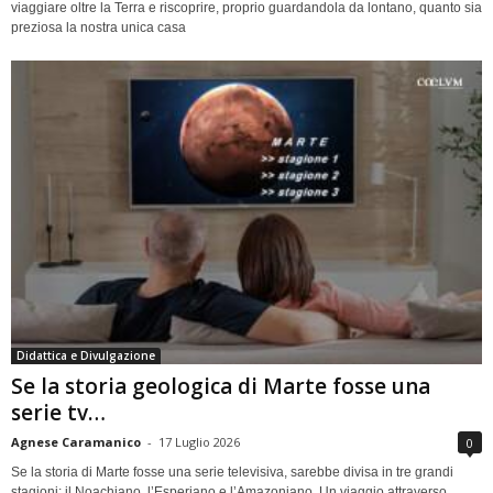
viaggiare oltre la Terra e riscoprire, proprio guardandola da lontano, quanto sia
preziosa la nostra unica casa
Didattica e Divulgazione
Se la storia geologica di Marte fosse una
serie tv…
Agnese Caramanico
-
17 Luglio 2026
0
Se la storia di Marte fosse una serie televisiva, sarebbe divisa in tre grandi
stagioni: il Noachiano, l’Esperiano e l’Amazoniano. Un viaggio attraverso