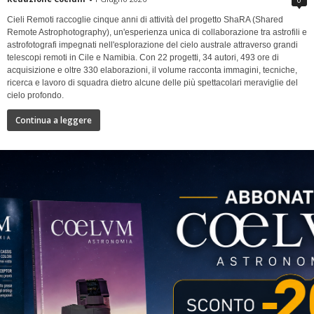
Cieli Remoti raccoglie cinque anni di attività del progetto ShaRA (Shared
Remote Astrophotography), un'esperienza unica di collaborazione tra astrofili e
astrofotografi impegnati nell'esplorazione del cielo australe attraverso grandi
telescopi remoti in Cile e Namibia. Con 22 progetti, 34 autori, 493 ore di
acquisizione e oltre 330 elaborazioni, il volume racconta immagini, tecniche,
ricerca e lavoro di squadra dietro alcune delle più spettacolari meraviglie del
cielo profondo.
Continua a leggere