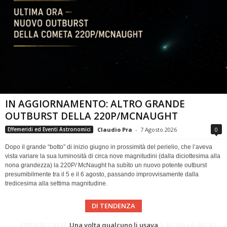
IN AGGIORNAMENTO: ALTRO GRANDE
OUTBURST DELLA 220P/MCNAUGHT
Claudio Pra
-
7 Agosto 2026
0
Effemeridi ed Eventi Astronomici
Dopo il grande “botto” di inizio giugno in prossimità del perielio, che l’aveva
vista variare la sua luminosità di circa nove magnitudini (dalla diciottesima alla
nona grandezza) la 220P/ McNaught ha subìto un nuovo potente outburst
presumibilmente tra il 5 e il 6 agosto, passando improvvisamente dalla
tredicesima alla settima magnitudine.
DI TENDENZA
Cielo del Mese di Agosto 2026
FIRENZE CAPITALE MONDIALE DELLO SPAZIO: AL VIA LA 46ª ASSEMBLEA SCIENTIFICA DEL COSPAR