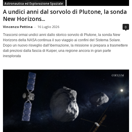
Astronautica ed Esplorazione Spaziale
A undici anni dal sorvolo di Plutone, la sonda
New Horizons...
Vincenzo Pettina
-
16 Luglio 2026
0
Trascorsi ormai undici anni dallo storico sorvolo di Plutone, la sonda New
Horizons della NASA continua il suo viaggio ai confini del Sistema Solare.
Dopo un nuovo risveglio dall’ibernazione, la missione si prepara a trasmettere
dati preziosi dalla fascia di Kuiper, una regione ancora in gran parte
inesplorata