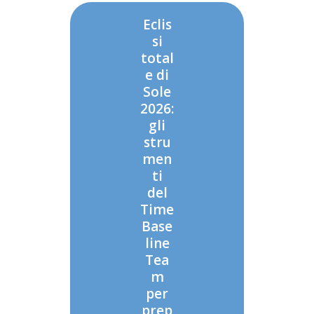
Eclis
si
total
e di
Sole
2026:
gli
stru
men
ti
del
Time
Base
line
Tea
m
per
prep