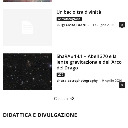
Un bacio tra divinità
Astrofotografia
Luigi Civita (UAN)
-
11 Giugno 2026
0
ShaRA#14.1 – Abell 370 e la
lente gravitazionale dell’Arco
del Drago
279
shara.astrophotography
-
9 Aprile 2026
0
Carica altri
DIDATTICA E DIVULGAZIONE