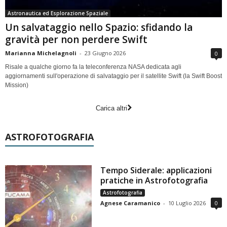
Astronautica ed Esplorazione Spaziale
Un salvataggio nello Spazio: sfidando la
gravità per non perdere Swift
Marianna Michelagnoli
-
23 Giugno 2026
0
Risale a qualche giorno fa la teleconferenza NASA dedicata agli
aggiornamenti sull'operazione di salvataggio per il satellite Swift (la Swift Boost
Mission)
Carica altri
ASTROFOTOGRAFIA
Tempo Siderale: applicazioni
pratiche in Astrofotografia
Astrofotografia
Agnese Caramanico
-
10 Luglio 2026
0