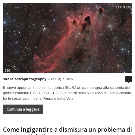
280
shara.astrophotography
-
12 Luglio 2026
0
Il nuovo appuntamento con la rubrica ShaRA ci accompagna alla scoperta dei
globuli cometari CG30, CG31, CG38, ai bordi della Nebulosa di Gum a cavallo
tra le costellazioni della Poppa e della Vela
Continua a leggere
Come ingigantire a dismisura un problema di