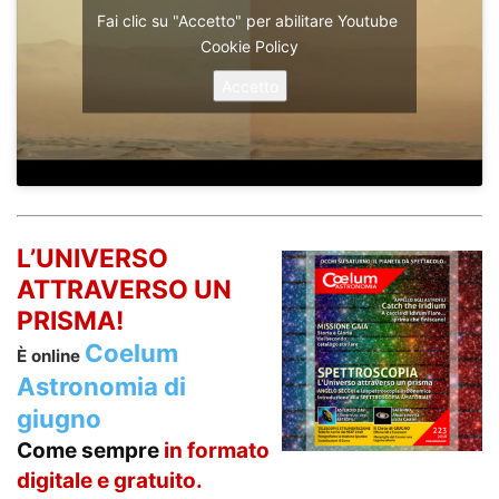
Fai clic su "Accetto" per abilitare Youtube
Cookie Policy
Accetto
L’UNIVERSO
ATTRAVERSO UN
PRISMA!
Coelum
È online
Astronomia di
giugno
Come sempre
in formato
digitale e gratuito.