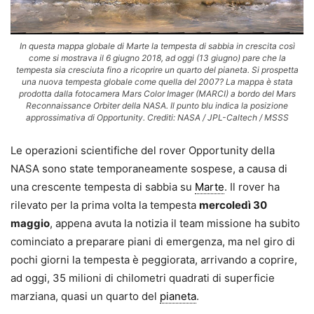
In questa mappa globale di Marte la tempesta di sabbia in crescita così
come si mostrava il 6 giugno 2018, ad oggi (13 giugno) pare che la
tempesta sia cresciuta fino a ricoprire un quarto del pianeta. Si prospetta
una nuova tempesta globale come quella del 2007? La mappa è stata
prodotta dalla fotocamera Mars Color Imager (MARCI) a bordo del Mars
Reconnaissance Orbiter della NASA. Il punto blu indica la posizione
approssimativa di Opportunity. Crediti: NASA / JPL-Caltech / MSSS
Le operazioni scientifiche del rover Opportunity della
NASA sono state temporaneamente sospese, a causa di
una crescente tempesta di sabbia su
Marte
. Il rover ha
rilevato per la prima volta la tempesta
mercoledì 30
maggio
, appena avuta la notizia il team missione ha subito
cominciato a preparare piani di emergenza, ma nel giro di
pochi giorni la tempesta è peggiorata, arrivando a coprire,
ad oggi, 35 milioni di chilometri quadrati di superficie
marziana, quasi un quarto del
pianeta
.