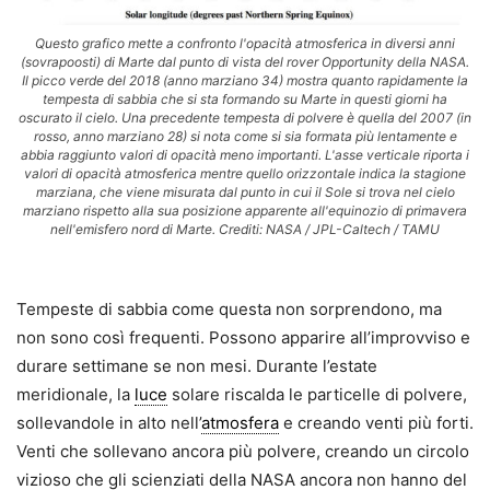
Questo grafico mette a confronto l'opacità atmosferica in diversi anni
(sovrapoosti) di Marte dal punto di vista del rover Opportunity della NASA.
Il picco verde del 2018 (anno marziano 34) mostra quanto rapidamente la
tempesta di sabbia che si sta formando su Marte in questi giorni ha
oscurato il cielo. Una precedente tempesta di polvere è quella del 2007 (in
rosso, anno marziano 28) si nota come si sia formata più lentamente e
abbia raggiunto valori di opacità meno importanti. L'asse verticale riporta i
valori di opacità atmosferica mentre quello orizzontale indica la stagione
marziana, che viene misurata dal punto in cui il Sole si trova nel cielo
marziano rispetto alla sua posizione apparente all'equinozio di primavera
nell'emisfero nord di Marte. Crediti: NASA / JPL-Caltech / TAMU
Tempeste di sabbia come questa non sorprendono, ma
non sono così frequenti. Possono apparire all’improvviso e
durare settimane se non mesi. Durante l’estate
meridionale, la
luce
solare riscalda le particelle di polvere,
sollevandole in alto nell’
atmosfera
e creando venti più forti.
Venti che sollevano ancora più polvere, creando un circolo
vizioso che gli scienziati della NASA ancora non hanno del