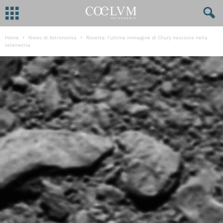
Home
News di Astronomia
Rosetta: l’ultima immagine di Chury nascosta nella
telemetria