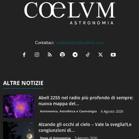
Contattaci:
coelumastro@coelum.com
ALTRE NOTIZIE
Abell 2255 nel radio più profondo di sempre:
nuova mappa del...
Astronomia, Astrofisica e Cosmologia
6 Agosto 2026
Alzando gli occhi al cielo – Vale la sveglia?Le
congiunzioni di...
News di Astronomia
5 Agosto 2026