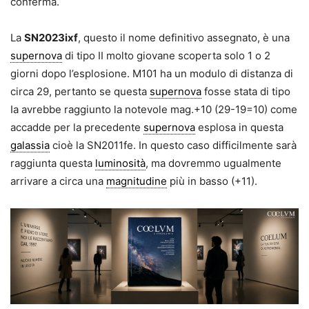
conferma.
La
SN2023ixf
, questo il nome definitivo assegnato, è una
supernova
di tipo II molto giovane scoperta solo 1 o 2
giorni dopo l’esplosione. M101 ha un modulo di distanza di
circa 29, pertanto se questa
supernova
fosse stata di tipo
Ia avrebbe raggiunto la notevole mag.+10 (29-19=10) come
accadde per la precedente
supernova
esplosa in questa
galassia
cioè la SN2011fe. In questo caso difficilmente sarà
raggiunta questa
luminosità
, ma dovremmo ugualmente
arrivare a circa una
magnitudine
più in basso (+11).