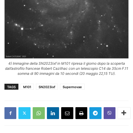
4) Immagine della SN2023ixf in M101 ripresa il giorno dopo la scoperta
dall’astrofilo francese Robert Cazilhac con un telescopio C14 da 35cm F.11
somma di 90 immagini da 10 secondi (20 maggio 22,15 TU).
TAGS
M101
SN2023ixf
Supernovae