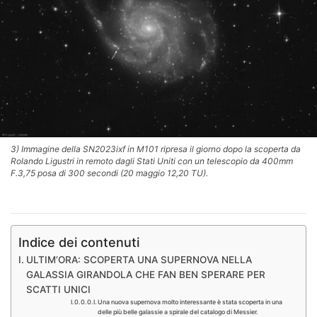
3) Immagine della SN2023ixf in M101 ripresa il giorno dopo la scoperta da
Rolando Ligustri in remoto dagli Stati Uniti con un telescopio da 400mm
F.3,75 posa di 300 secondi (20 maggio 12,20 TU).
Indice dei contenuti
ULTIM’ORA: SCOPERTA UNA SUPERNOVA NELLA
GALASSIA GIRANDOLA CHE FAN BEN SPERARE PER
SCATTI UNICI
Una nuova supernova molto interessante è stata scoperta in una
delle più belle galassie a spirale del catalogo di Messier.