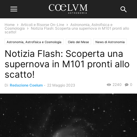
Home
Articoli e Risorse On-Line
Astronomia, Astrofisica e
Cosmologia
Notizia Flash: Scoperta una supernova in M101 pronti allo
scatto!
Astronomia, Astrofisica e Cosmologia
Cielo del Mese
News di Astronomia
Notizia Flash: Scoperta una
supernova in M101 pronti allo
scatto!
2240
0
Di
Redazione Coelum
-
22 Maggio 2023