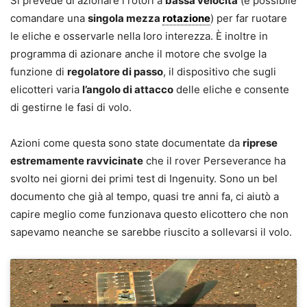
Si prevede di azionare i rotori a
bassa velocità
(è possibile
comandare una
singola mezza
rotazione
) per far ruotare
le eliche e osservarle nella loro interezza. È inoltre in
programma di azionare anche il motore che svolge la
funzione di
regolatore di passo
, il dispositivo che sugli
elicotteri varia
l’angolo di attacco
delle eliche e consente
di gestirne le fasi di volo.
Azioni come questa sono state documentate da
riprese
estremamente ravvicinate
che il rover Perseverance ha
svolto nei giorni dei primi test di Ingenuity. Sono un bel
documento che già al tempo, quasi tre anni fa, ci aiutò a
capire meglio come funzionava questo elicottero che non
sapevamo neanche se sarebbe riuscito a sollevarsi il volo.