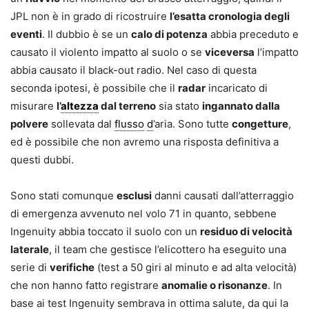
JPL non è in grado di ricostruire
l’esatta cronologia degli
eventi
. Il dubbio è se un
calo di potenza
abbia preceduto e
causato il violento impatto al suolo o se
viceversa
l’impatto
abbia causato il black-out radio. Nel caso di questa
seconda ipotesi, è possibile che il
radar
incaricato di
misurare
l’
altezza
dal terreno
sia stato
ingannato dalla
polvere
sollevata dal
flusso
d
’aria. Sono tutte
congetture
,
ed è possibile che non avremo una risposta definitiva a
questi dubbi.
Sono stati comunque
esclusi
danni causati dall’atterraggio
di emergenza avvenuto nel volo 71 in quanto, sebbene
Ingenuity abbia toccato il suolo con un
residuo di velocità
laterale
, il team che gestisce l’elicottero ha eseguito una
serie di
verifiche
(test a 50 giri al minuto e ad alta velocità)
che non hanno fatto registrare
anomalie o risonanze
. In
base ai test Ingenuity sembrava in ottima salute, da qui la