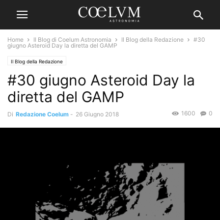
Home
Il Blog di Coelum Astronomia
Il Blog della Redazione
#30
giugno Asteroid Day la diretta del GAMP
Il Blog della Redazione
#30 giugno Asteroid Day la
diretta del GAMP
1600
0
Di
Redazione Coelum
-
26 Giugno 2018