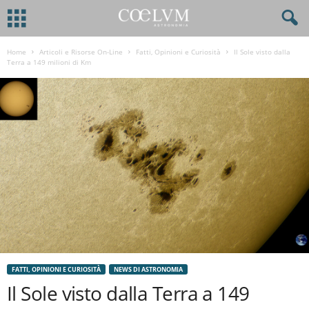
Home
Articoli e Risorse On-Line
Fatti, Opinioni e Curiosità
Il Sole visto dalla
Terra a 149 milioni di Km
FATTI, OPINIONI E CURIOSITÀ
NEWS DI ASTRONOMIA
Il Sole visto dalla Terra a 149