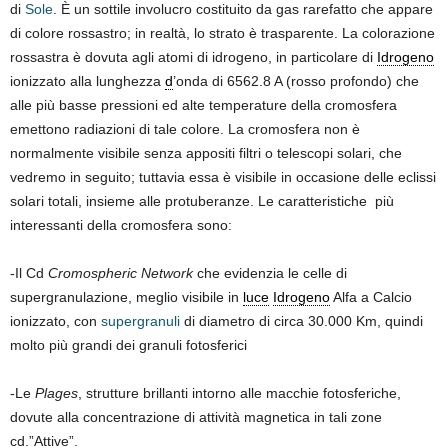
di
Sole
. È un sottile involucro costituito da gas rarefatto che appare
di colore rossastro; in realtà, lo strato è trasparente. La colorazione
rossastra è dovuta agli atomi di idrogeno, in particolare di
Idrogeno
ionizzato alla lunghezza
d
’onda di 6562.8 A (rosso profondo) che
alle più basse pressioni ed alte temperature della cromosfera
emettono radiazioni di tale colore. La cromosfera non è
normalmente visibile senza appositi filtri o telescopi solari, che
vedremo in seguito; tuttavia essa è visibile in occasione delle eclissi
solari totali, insieme alle protuberanze. Le caratteristiche più
interessanti della cromosfera sono:
-Il Cd
Cromospheric Network
che evidenzia le celle di
supergranulazione, meglio visibile in
luce
Idrogeno
Alfa a Calcio
ionizzato, con
supergranuli
di diametro di circa 30.000 Km, quindi
molto più grandi dei granuli fotosferici
-Le
Plages
, strutture brillanti intorno alle macchie fotosferiche,
dovute alla concentrazione di attività magnetica in tali zone
cd.”Attive”.