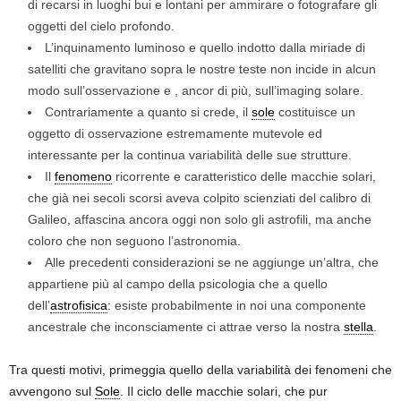
di recarsi in luoghi bui e lontani per ammirare o fotografare gli
oggetti del cielo profondo.
L’inquinamento luminoso e quello indotto dalla miriade di
satelliti che gravitano sopra le nostre teste non incide in alcun
modo sull’osservazione e , ancor di più, sull’imaging solare.
Contrariamente a quanto si crede, il
sole
costituisce un
oggetto di osservazione estremamente mutevole ed
interessante per la continua variabilità delle sue strutture.
Il
fenomeno
ricorrente e caratteristico delle macchie solari,
che già nei secoli scorsi aveva colpito scienziati del calibro di
Galileo, affascina ancora oggi non solo gli astrofili, ma anche
coloro che non seguono l’astronomia.
Alle precedenti considerazioni se ne aggiunge un’altra, che
appartiene più al campo della psicologia che a quello
dell’
astrofisica
: esiste probabilmente in noi una componente
ancestrale che inconsciamente ci attrae verso la nostra
stella
.
Tra questi motivi, primeggia quello della variabilità dei fenomeni che
avvengono sul
Sole
. Il ciclo delle macchie solari, che pur