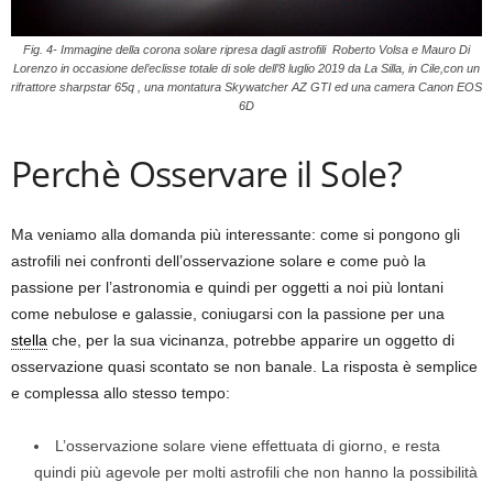
Fig. 4- Immagine della corona solare ripresa dagli astrofili Roberto Volsa e Mauro Di
Lorenzo in occasione del’eclisse totale di sole dell’8 luglio 2019 da La Silla, in Cile,con un
rifrattore sharpstar 65q , una montatura Skywatcher AZ GTI ed una camera Canon EOS
6D
Perchè Osservare il Sole?
Ma veniamo alla domanda più interessante: come si pongono gli
astrofili nei confronti dell’osservazione solare e come può la
passione per l’astronomia e quindi per oggetti a noi più lontani
come nebulose e galassie, coniugarsi con la passione per una
stella
che, per la sua vicinanza, potrebbe apparire un oggetto di
osservazione quasi scontato se non banale. La risposta è semplice
e complessa allo stesso tempo:
L’osservazione solare viene effettuata di giorno, e resta
quindi più agevole per molti astrofili che non hanno la possibilità