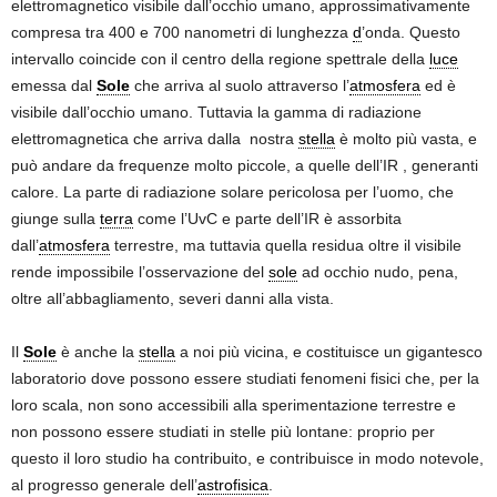
elettromagnetico visibile dall’occhio umano, approssimativamente
compresa tra 400 e 700 nanometri di lunghezza
d
’onda. Questo
intervallo coincide con il centro della regione spettrale della
luce
emessa dal
Sole
che arriva al suolo attraverso l’
atmosfera
ed è
visibile dall’occhio umano. Tuttavia la gamma di radiazione
elettromagnetica che arriva dalla nostra
stella
è molto più vasta, e
può andare da frequenze molto piccole, a quelle dell’IR , generanti
calore. La parte di radiazione solare pericolosa per l’uomo, che
giunge sulla
terra
come l’UvC e parte dell’IR è assorbita
dall’
atmosfera
terrestre, ma tuttavia quella residua oltre il visibile
rende impossibile l’osservazione del
sole
ad occhio nudo, pena,
oltre all’abbagliamento, severi danni alla vista.
Il
Sole
è anche la
stella
a noi più vicina, e costituisce un gigantesco
laboratorio dove possono essere studiati fenomeni fisici che, per la
loro scala, non sono accessibili alla sperimentazione terrestre e
non possono essere studiati in stelle più lontane: proprio per
questo il loro studio ha contribuito, e contribuisce in modo notevole,
al progresso generale dell’
astrofisica
.