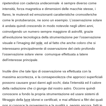
ripetendosi con cadenza undecennale è sempre diverso come
intensità, forza magnetica e dimensioni delle macchie stesse, i
flares, le mutevoli ed emozionanti caratteristiche cromosferiche
come le protuberanze, ne sono un esempio. L’osservazione solare
è andata quindi crescendo in modo notevole negli ultimi anni,
coinvolgendo un numero sempre maggiore di astrofili, grazie
all’evoluzione tecnologica della strumentazione per l’osservazione
visuale e l’imaging del
sole
, ed al fatto che anche coloro che si
interessano principalmente di osservazione del cielo profondo
l’osservazione solare viene comunque effettuata a latere
dell’interesse principale.
Inutile dire che tale tipo di osservazione va effettuata con la
massima accortezza, e la consapevolezza che approcci superficiali
possono causare gravi danni agli occhi, data l’intensità ed il calore
della radiazione che ci giunge dal nostro astro. Occorre quindi
conoscere a fondo la propria strumentazione ed usare sistemi di
filtraggio della
luce
idonei e certificati, e mai affidarsi a filtri dei quali
non si conosce la provenienza e la qualità o, peggio ancora, fatti in