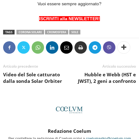
Vuoi essere sempre aggiornato?
ISCRIVITI alla NEWSLETTER!
TAGS
CORONA SOLARE
CROMOSFERA
SOLE
Articolo precedente
Articolo successivo
Video del Sole catturato
Hubble e Webb (HST e
dalla sonda Solar Orbiter
JWST), 2 geni a confronto
Redazione Coelum
Per contattare la redazione di Coelum scrivi a
coelumastro@coelum.com