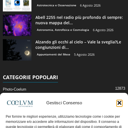
Astrotecnica e Osservazione
6 Agosto 2026
Abell 2255 nel radio più profondo di sempre:
nuova mappa del...
Astronomia, Astrofisica e Cosmologia
6 Agosto 2026
Alzando gli occhi al cielo – Vale la sveglia?Le
congiunzioni di...
Appuntamenti del Mese
5 Agosto 2026
CATEGORIE POPOLARI
12873
Photo-Coelum
2914
Mostre e Incontri
Gestisci Consenso
2409
News di Astronomia
1315
Cielo del Mese
Per fornire le migliori esperienze, utilizziamo tecnologie come i cookie per
memorizzare e/o accedere alle informazioni del dispositivo. Il consenso a
365
Astronomia, Astrofisica e Cosmologia
queste tecnologie ci permetterà di elaborare dati come il comportamento di