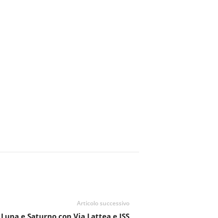
Articolo successivo
 Luna e Saturno con Via Lattea e ISS