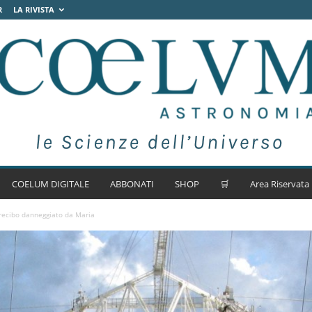
R
LA RIVISTA
COELUM DIGITALE
ABBONATI
SHOP
🛒
Area Riservata
Arecibo danneggiato da Maria