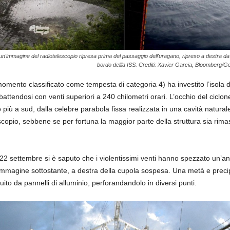
 un'immagine del radiotelescopio ripresa prima del passaggio dell'uragano, ripreso a destra da
bordo dellla ISS. Crediti: Xavier Garcia, Bloomberg/
omento classificato come tempesta di categoria 4) ha investito l’isola d
ttendosi con venti superiori a 240 chilometri orari. L’occhio del ciclon
 più a sud, dalla celebre parabola fissa realizzata in una cavità naturale
copio, sebbene se per fortuna la maggior parte della struttura sia rimast
il 22 settembre si è saputo che i violentissimi venti hanno spezzato un’
’immagine sottostante, a destra della cupola sospesa. Una metà e precip
uito da pannelli di alluminio, perforandandolo in diversi punti.