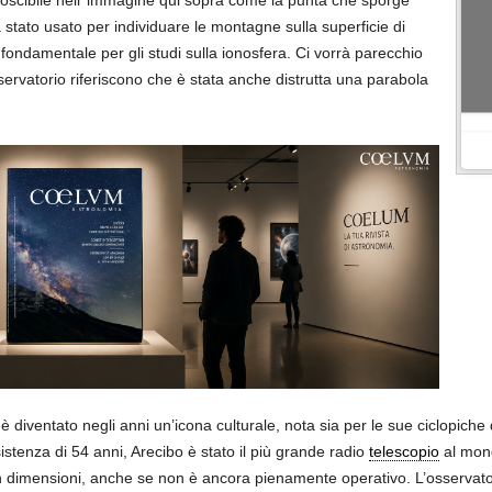
noscibile nell’ immagine qui sopra come la punta che sporge
 stato usato per individuare le montagne sulla superficie di
ondamentale per gli studi sulla ionosfera. Ci vorrà parecchio
sservatorio riferiscono che è stata anche distrutta una parabola
 diventato negli anni un’icona culturale, nota sia per le sue ciclopiche di
istenza di 54 anni, Arecibo è stato il più grande radio
telescopio
al mond
 dimensioni, anche se non è ancora pienamente operativo. L’osservator