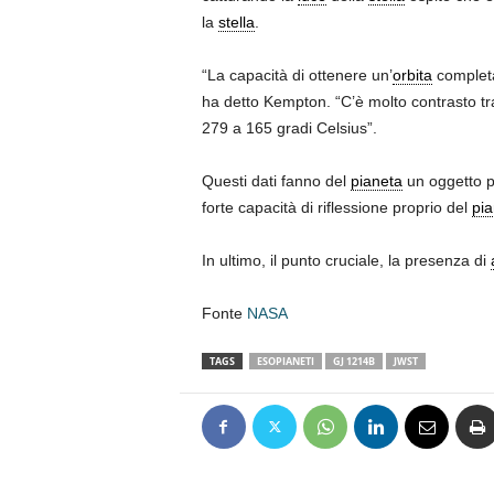
la
stella
.
“La capacità di ottenere un’
orbita
completa
ha detto Kempton. “C’è molto contrasto tra 
279 a 165 gradi Celsius”.
Questi dati fanno del
pianeta
un oggetto pi
forte capacità di riflessione proprio del
pia
In ultimo, il punto cruciale, la presenza di
Fonte
NASA
TAGS
ESOPIANETI
GJ 1214B
JWST