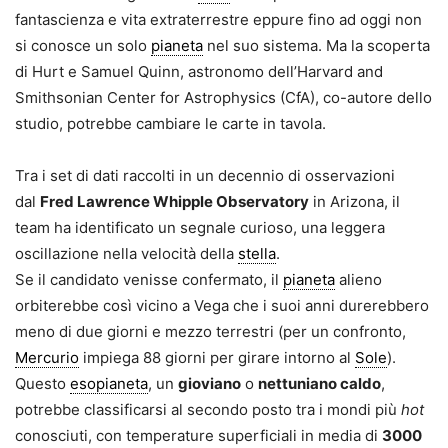
fantascienza e vita extraterrestre eppure fino ad oggi non
si conosce un solo
pianeta
nel suo sistema. Ma la scoperta
di Hurt e Samuel Quinn, astronomo dell’Harvard and
Smithsonian Center for Astrophysics (CfA), co-autore dello
studio, potrebbe cambiare le carte in tavola.
Tra i set di dati raccolti in un decennio di osservazioni
dal
Fred Lawrence Whipple Observatory
in Arizona, il
team ha identificato un segnale curioso, una leggera
oscillazione nella velocità della
stella
.
Se il candidato venisse confermato, il
pianeta
alieno
orbiterebbe così vicino a Vega che i suoi anni durerebbero
meno di due giorni e mezzo terrestri (per un confronto,
Mercurio
impiega 88 giorni per girare intorno al
Sole
).
Questo
esopianeta
, un
gioviano
o
nettuniano caldo
,
potrebbe classificarsi al secondo posto tra i mondi più
hot
conosciuti, con temperature superficiali in media di
3000