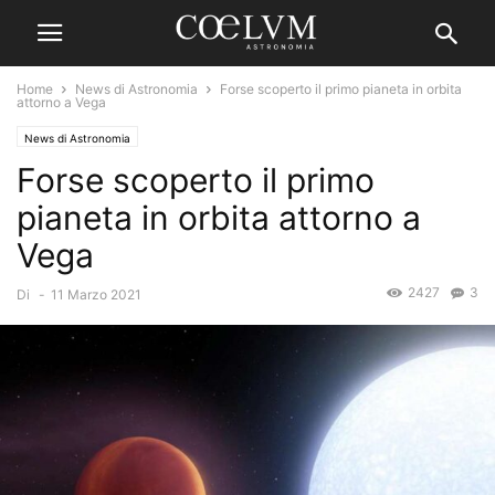
Home
News di Astronomia
Forse scoperto il primo pianeta in orbita
attorno a Vega
News di Astronomia
Forse scoperto il primo
pianeta in orbita attorno a
Vega
2427
3
Di
-
11 Marzo 2021