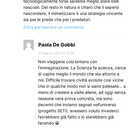
tecnologicamente forse sarebbe meglio stare belli
nascosti. Del resto in natura è chiaro che il sapersi
nascondere, il mimetizzarsi è una strategia vincente
sia per le prede che per i predatori.
Entra per lasciare un commento
Paola De Gobbi
25 Marzo 2021 In 10:56
Non viaggerei così lontano con
l’immaginazione. La Scienza fa scienza, cerca
di capire meglio il mondo che sta attorno a
noi. Difficile trovare civiltà evolute così vicine
che in qualche modo non si siano palesate… a
meno di credere a visite aliene, ad oggi senza
nessuna vera prova concreta, ma sono
decenni che inviamo segnali nell’universo
(progetto SETI), avessero voluto invaderci
l’avrebbero già fatto o lo starebbero già
facendo 😀