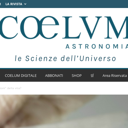
R
LA RIVISTA
COELUM DIGITALE
ABBONATI
SHOP
🛒
Area Riservata
toni” della vita?