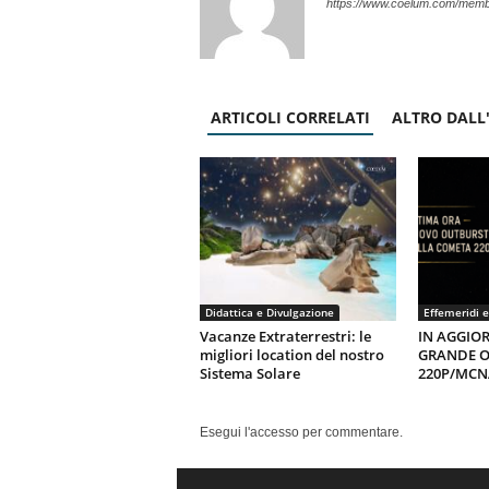
https://www.coelum.com/membe
ARTICOLI CORRELATI
ALTRO DALL
Didattica e Divulgazione
Effemeridi e
Vacanze Extraterrestri: le
IN AGGIO
migliori location del nostro
GRANDE O
Sistema Solare
220P/MC
Esegui l'accesso per commentare.