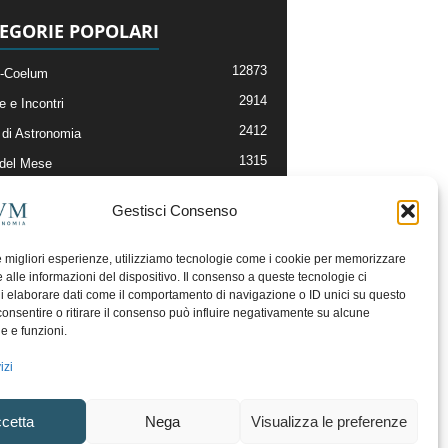
EGORIE POPOLARI
12873
-Coelum
2914
e e Incontri
2412
di Astronomia
1315
 del Mese
365
nomia, Astrofisica e Cosmologia
Gestisci Consenso
268
li e Risorse On-Line
193
og della Redazione
le migliori esperienze, utilizziamo tecnologie come i cookie per memorizzare
 alle informazioni del dispositivo. Il consenso a queste tecnologie ci
i elaborare dati come il comportamento di navigazione o ID unici su questo
consentire o ritirare il consenso può influire negativamente su alcune
he e funzioni.
izi
cetta
Nega
Visualizza le preferenze