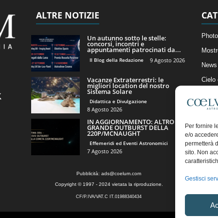
ALTRE NOTIZIE
CAT
Photo
Un autunno sotto le stelle:
concorsi, incontri e
appuntamenti patrocinati da...
Mostr
Il Blog della Redazione
9 Agosto 2026
News 
Vacanze Extraterrestri: le
Cielo
migliori location del nostro
Sistema Solare
Astro
Didattica e Divulgazione
Artico
8 Agosto 2026
IN AGGIORNAMENTO: ALTRO
Il Bl
Per fornire 
GRANDE OUTBURST DELLA
220P/MCNAUGHT
e/o accedere
Effemeridi ed Eventi Astronomici
permetterà d
7 Agosto 2026
sito. Non ac
caratteristic
Pubblicità:
ads@coelum.com
Gestisci serv
Copyright © 1997 - 2024 vietata la riproduzione.
CF/P.IVA/VAT.C IT.01988340434
Ac