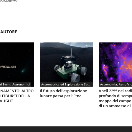
rs/roberta/
'AUTORE
d Eventi Astronomici
Astronautica ed Esplorazione Spaziale
RNAMENTO: ALTRO
Il futuro dell’esplorazione
Abell 2255 nel rad
UTBURST DELLA
lunare passa per l’Etna
profondo di semp
NAUGHT
mappa del campo
di un ammasso di 