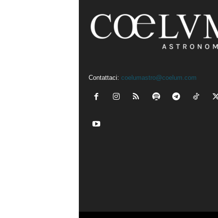
Contattaci:
coelumastro@coelum.com