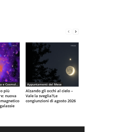
Astronomia, Astrofisica e Cosmologia
Appuntamenti del Mese
io più
Alzando gli occhi al cielo –
re: nuova
Vale la sveglia?Le
 magnetico
congiunzioni di agosto 2026
galassie