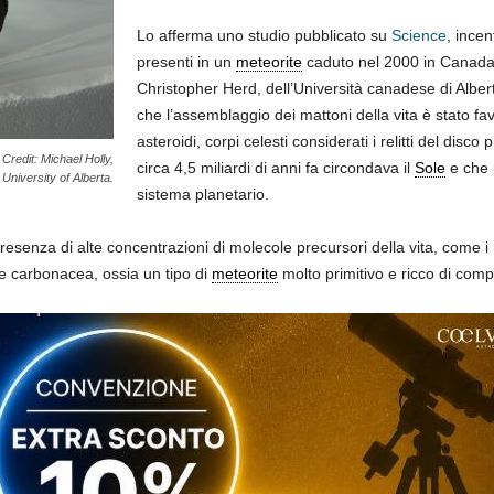
Lo afferma uno studio pubblicato su
Science
, incen
presenti in un
meteorite
caduto nel 2000 in Canada
Christopher Herd, dell’Università canadese di Alberta
che l’assemblaggio dei mattoni della vita è stato fav
asteroidi, corpi celesti considerati i relitti del disco
Credit: Michael Holly,
circa 4,5 miliardi di anni fa circondava il
Sole
e che 
University of Alberta.
sistema planetario.
resenza di alte concentrazioni di molecole precursori della vita, come i 
 carbonacea, ossia un tipo di
meteorite
molto primitivo e ricco di compo