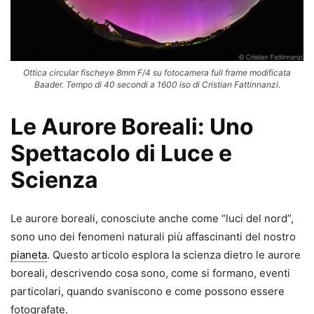
Ottica circular fischeye 8mm F/4 su fotocamera full frame modificata
Baader. Tempo di 40 secondi a 1600 iso di Cristian Fattinnanzi.
Le Aurore Boreali: Uno
Spettacolo di Luce e
Scienza
Le aurore boreali, conosciute anche come “luci del nord”,
sono uno dei fenomeni naturali più affascinanti del nostro
pianeta
. Questo articolo esplora la scienza dietro le aurore
boreali, descrivendo cosa sono, come si formano, eventi
particolari, quando svaniscono e come possono essere
fotografate.