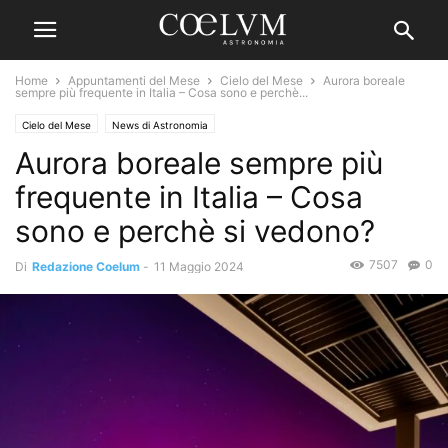
Home
Appuntamenti del Mese
Cielo del Mese
Aurora boreale
sempre più frequente in Italia – Cosa sono e perchè...
Cielo del Mese
News di Astronomia
Aurora boreale sempre più
frequente in Italia – Cosa
sono e perchè si vedono?
7507
0
Di
Redazione Coelum
-
11 Maggio 2024