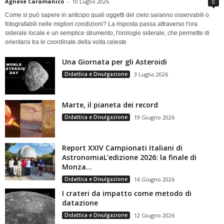
Agnese Caramanico
-
10 Luglio 2026
0
Come si può sapere in anticipo quali oggetti del cielo saranno osservabili o
fotografabili nelle migliori condizioni? La risposta passa attraverso l'ora
siderale locale e un semplice strumento, l'orologio siderale, che permette di
orientarsi tra le coordinate della volta celeste
Una Giornata per gli Asteroidi
Didattica e Divulgazione
3 Luglio 2026
Marte, il pianeta dei record
Didattica e Divulgazione
19 Giugno 2026
Report XXIV Campionati Italiani di
AstronomiaL'edizione 2026: la finale di
Monza...
Didattica e Divulgazione
16 Giugno 2026
I crateri da impatto come metodo di
datazione
Didattica e Divulgazione
12 Giugno 2026