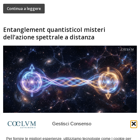
Continua a leggere
Entanglement quantisticoI misteri
dell’azione spettrale a distanza
280
Gestisci Consenso
Marco Lorrai
-
15 Giugno 2026
0
L'entanglement quantistico è uno dei fenomeni più sorprendenti della fisica
Per fornire le migliori esperienze, utilizziamo tecnologie come i cookie per
moderna: due particelle possono mostrare correlazioni che sembrano ignorare