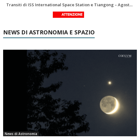
Le costellazioni di Agosto 2026: Delfino
La Luna del Mese – Agosto 2026
NEWS DI ASTRONOMIA E SPAZIO
News di Astronomia