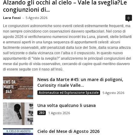
Alzando gli occhi al cielo – Vale la sveglia?Le
congiunzioni di...
Lara Fossi
-
5 Agosto 2026
0
Le congiunzioni astronomiche sono eventi celesti estremamente frequenti, ma
non sempre coincidono con osservazioni davvero spettacolari. Nel corso di
agosto 2026 si verificheranno numerosi incontri tra Luna, pianeti, stelle brillanti
e ammassi aperti in una lunga sequenza di appuntamenti celesti: alcuni
facilmente osservabili, altri penalizzati dalla luce del Sole, dalla scarsa altezza
sull’orizzonte o dalla vicinanza con l’alba o il crepuscolo. In questo nuovo
appuntamento di “Vale la sveglia?” analizzeremo le principali congiunzioni del
mese dal punto di vista osservativo, cercando di capire quali meritino davvero
di essere seguite con il naso all’insù.
News da Marte #45: un mare di poligoni,
Curiosity risale Valle...
Astronautica ed Esplorazione Spaziale
5 Agosto 2026
Una volta qualcuno li usava
280
1 Agosto 2026
Cielo del Mese di Agosto 2026