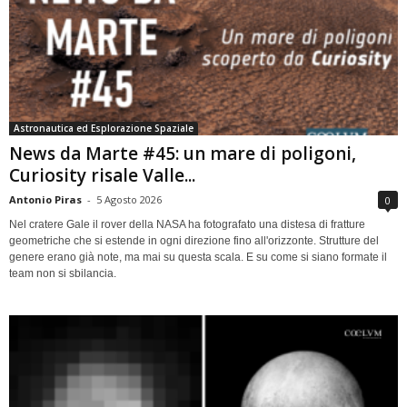
Astronautica ed Esplorazione Spaziale
News da Marte #45: un mare di poligoni,
Curiosity risale Valle...
Antonio Piras
-
5 Agosto 2026
0
Nel cratere Gale il rover della NASA ha fotografato una distesa di fratture
geometriche che si estende in ogni direzione fino all'orizzonte. Strutture del
genere erano già note, ma mai su questa scala. E su come si siano formate il
team non si sbilancia.