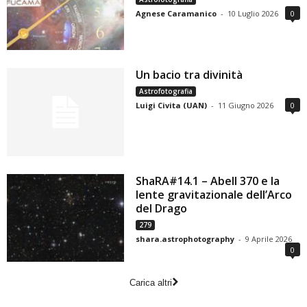
Agnese Caramanico
-
10 Luglio 2026
0
Un bacio tra divinità
Astrofotografia
Luigi Civita (UAN)
-
11 Giugno 2026
0
ShaRA#14.1 – Abell 370 e la
lente gravitazionale dell’Arco
del Drago
279
shara.astrophotography
-
9 Aprile 2026
0
Carica altri