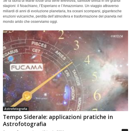
Se la storia di Marte fosse una serie televisiva, sarebbe divisa in tre grandi
stagioni: il Noachiano, l’Esperiano e l’Amazoniano. Un viaggio attraverso
miliardi di anni di evoluzione planetaria, tra oceani scomparsi, gigantesche
eruzioni vulcaniche, perdita dell’atmosfera e trasformazione del pianeta nel
mondo arido che osserviamo oggi.
Astrofotografia
Tempo Siderale: applicazioni pratiche in
Astrofotografia