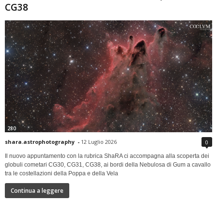
CG38
280
shara.astrophotography
-
12 Luglio 2026
0
Il nuovo appuntamento con la rubrica ShaRA ci accompagna alla scoperta dei
globuli cometari CG30, CG31, CG38, ai bordi della Nebulosa di Gum a cavallo
tra le costellazioni della Poppa e della Vela
Continua a leggere