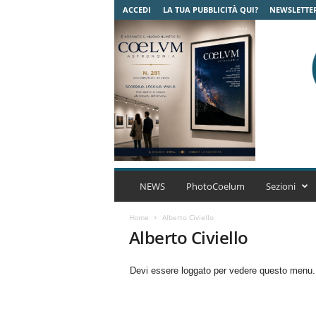
ACCEDI
LA TUA PUBBLICITÀ QUI?
NEWSLETTE
C
o
NEWS
PhotoCoelum
Sezioni
e
l
Home
Alberto Civiello
u
Alberto Civiello
m
A
Devi essere loggato per vedere questo menu
s
t
r
o