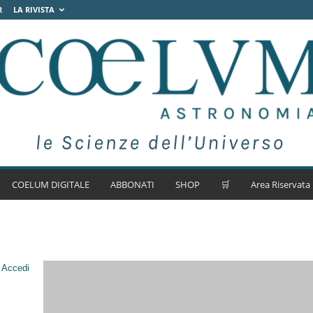
R
LA RIVISTA
COELUM DIGITALE
ABBONATI
SHOP
🛒
Area Riservata
.
Accedi