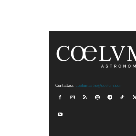
Contattaci:
coelumastro@coelum.com