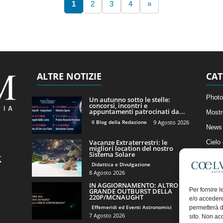
1
2
3
4
»
ALTRE NOTIZIE
CAT
Photo
Un autunno sotto le stelle:
concorsi, incontri e
appuntamenti patrocinati da...
Mostr
Il Blog della Redazione
9 Agosto 2026
News 
Vacanze Extraterrestri: le
Cielo
migliori location del nostro
Sistema Solare
Astro
Didattica e Divulgazione
Artico
8 Agosto 2026
IN AGGIORNAMENTO: ALTRO
Il Bl
Per fornire 
GRANDE OUTBURST DELLA
220P/MCNAUGHT
e/o accedere
Effemeridi ed Eventi Astronomici
permetterà d
7 Agosto 2026
sito. Non ac