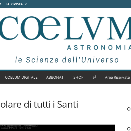
R
LA RIVISTA
COELUM DIGITALE
ABBONATI
SHOP
🛒
Area Riservata
are di tutti i Santi