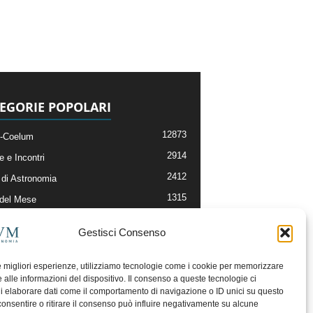
EGORIE POPOLARI
12873
-Coelum
2914
e e Incontri
2412
di Astronomia
1315
 del Mese
365
nomia, Astrofisica e Cosmologia
Gestisci Consenso
268
li e Risorse On-Line
193
og della Redazione
le migliori esperienze, utilizziamo tecnologie come i cookie per memorizzare
 alle informazioni del dispositivo. Il consenso a queste tecnologie ci
i elaborare dati come il comportamento di navigazione o ID unici su questo
consentire o ritirare il consenso può influire negativamente su alcune