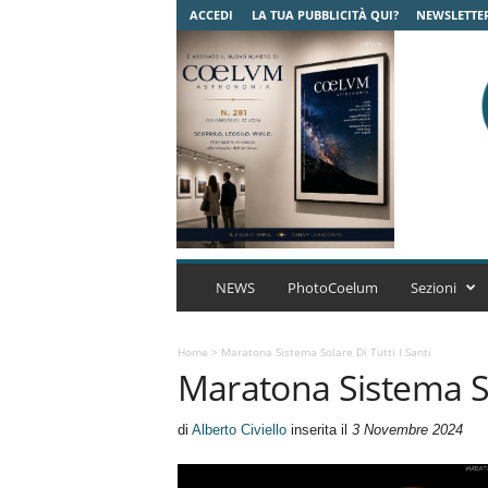
ACCEDI
LA TUA PUBBLICITÀ QUI?
NEWSLETTE
C
o
NEWS
PhotoCoelum
Sezioni
e
l
u
Home
>
Maratona Sistema Solare Di Tutti I Santi
Maratona Sistema Sol
m
A
s
di
Alberto Civiello
inserita il
3 Novembre 2024
t
r
o