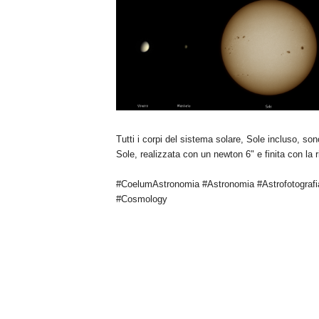
n
o
m
i
a
Tutti i corpi del sistema solare, Sole incluso, son
Sole, realizzata con un newton 6" e finita con la 
#CoelumAstronomia #Astronomia #Astrofotografi
#Cosmology