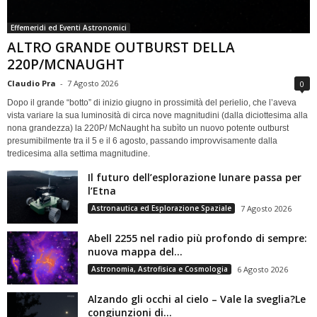
Effemeridi ed Eventi Astronomici
ALTRO GRANDE OUTBURST DELLA
220P/MCNAUGHT
Claudio Pra
-
7 Agosto 2026
0
Dopo il grande “botto” di inizio giugno in prossimità del perielio, che l’aveva
vista variare la sua luminosità di circa nove magnitudini (dalla diciottesima alla
nona grandezza) la 220P/ McNaught ha subìto un nuovo potente outburst
presumibilmente tra il 5 e il 6 agosto, passando improvvisamente dalla
tredicesima alla settima magnitudine.
Il futuro dell’esplorazione lunare passa per
l’Etna
Astronautica ed Esplorazione Spaziale
7 Agosto 2026
Abell 2255 nel radio più profondo di sempre:
nuova mappa del...
Astronomia, Astrofisica e Cosmologia
6 Agosto 2026
Alzando gli occhi al cielo – Vale la sveglia?Le
congiunzioni di...