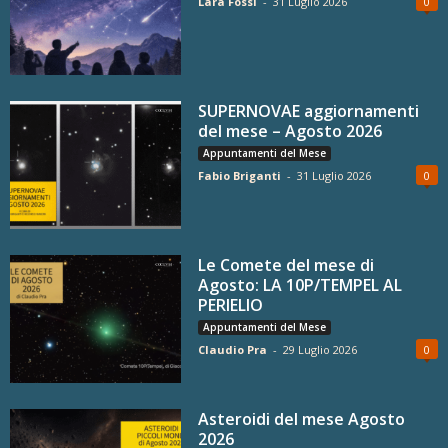
Lara Fossi
-
31 Luglio 2026
0
SUPERNOVAE aggiornamenti
del mese – Agosto 2026
Appuntamenti del Mese
Fabio Briganti
-
31 Luglio 2026
0
Le Comete del mese di
Agosto: LA 10P/TEMPEL AL
PERIELIO
Appuntamenti del Mese
Claudio Pra
-
29 Luglio 2026
0
Asteroidi del mese Agosto
2026