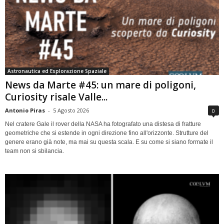
Astronautica ed Esplorazione Spaziale
News da Marte #45: un mare di poligoni,
Curiosity risale Valle...
Antonio Piras
-
5 Agosto 2026
0
Nel cratere Gale il rover della NASA ha fotografato una distesa di fratture
geometriche che si estende in ogni direzione fino all'orizzonte. Strutture del
genere erano già note, ma mai su questa scala. E su come si siano formate il
team non si sbilancia.