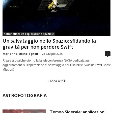
Astronautica ed Esplorazione Spaziale
Un salvataggio nello Spazio: sfidando la
gravità per non perdere Swift
Marianna Michelagnoli
-
23 Giugno 2026
0
Risale a qualche giorno fa la teleconferenza NASA dedicata agli
aggiornamenti sull'operazione di salvataggio per il satellite Swift (la Swift Boost
Mission)
Carica altri
ASTROFOTOGRAFIA
Tempo Siderale: applicazioni