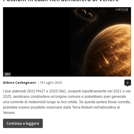
280
Albino Carbognani
-
14 Luglio 2026
0
I due asteroidi 2021 PH27 e 2025 GN1, scoperti rispettivamente nel 2021 e nel
2025, sembrano condividere un'origine comune e potrebbero aver generato
una corrente di meteoroidi lungo la loro orbita. Se questa ipotesi fosse corretta,
potrebbe essere possibile osservare dalla Terra fireball nell'atmosfera di
Venere.
Continua a leggere