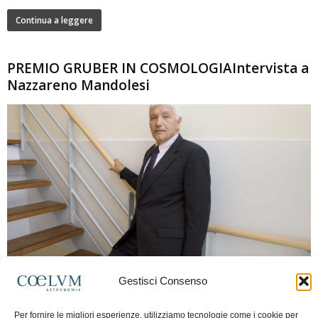
Continua a leggere
PREMIO GRUBER IN COSMOLOGIAIntervista a
Nazzareno Mandolesi
280
Gestisci Consenso
Frida Paolella
-
16 Giugno 2026
0
Intervista al professor Nazzareno Mandolesi, tra i protagonisti della cosmologia
Per fornire le migliori esperienze, utilizziamo tecnologie come i cookie per
spaziale europea e della missione Planck. Il dialogo ripercorre i principali