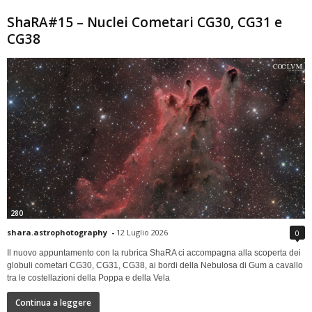
ShaRA#15 – Nuclei Cometari CG30, CG31 e
CG38
280
shara.astrophotography
-
12 Luglio 2026
0
Il nuovo appuntamento con la rubrica ShaRA ci accompagna alla scoperta dei
globuli cometari CG30, CG31, CG38, ai bordi della Nebulosa di Gum a cavallo
tra le costellazioni della Poppa e della Vela
Continua a leggere