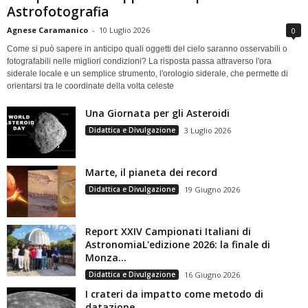
Astrofotografia
Agnese Caramanico
-
10 Luglio 2026
0
Come si può sapere in anticipo quali oggetti del cielo saranno osservabili o
fotografabili nelle migliori condizioni? La risposta passa attraverso l'ora
siderale locale e un semplice strumento, l'orologio siderale, che permette di
orientarsi tra le coordinate della volta celeste
Una Giornata per gli Asteroidi
Didattica e Divulgazione
3 Luglio 2026
Marte, il pianeta dei record
Didattica e Divulgazione
19 Giugno 2026
Report XXIV Campionati Italiani di
AstronomiaL'edizione 2026: la finale di
Monza...
Didattica e Divulgazione
16 Giugno 2026
I crateri da impatto come metodo di
datazione