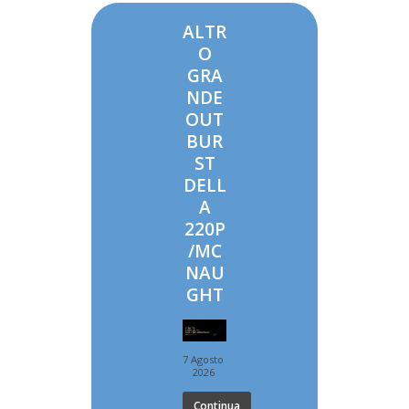
ALTR
O
GRA
NDE
OUT
BUR
ST
DELL
A
220P
/MC
NAU
GHT
7 Agosto
2026
Continua