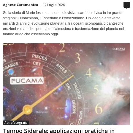
Agnese Caramanico
-
17 Luglio 2026
0
Se la storia di Marte fosse una serie televisiva, sarebbe divisa in tre grandi
stagioni: il Noachiano, l’Esperiano e l’Amazoniano. Un viaggio attraverso
miliardi di anni di evoluzione planetaria, tra oceani scomparsi, gigantesche
eruzioni vulcaniche, perdita dell’atmosfera e trasformazione del pianeta nel
mondo arido che osserviamo oggi.
Astrofotografia
Tempo Siderale: applicazioni pratiche in