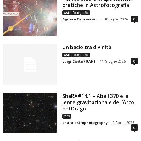
pratiche in Astrofotografia
Astrofotografia
Agnese Caramanico
-
10 Luglio 2026
0
Un bacio tra divinità
Astrofotografia
Luigi Civita (UAN)
-
11 Giugno 2026
0
ShaRA#14.1 – Abell 370 e la
lente gravitazionale dell’Arco
del Drago
279
shara.astrophotography
-
9 Aprile 2026
0