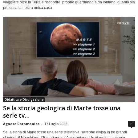
viaggiare oltre la Terra e riscoprire, proprio guardandola da lontano, quanto sia
preziosa la nostra unica casa
Didattica e Divulgazione
Se la storia geologica di Marte fosse una
serie tv…
Agnese Caramanico
-
17 Luglio 2026
0
Se la storia di Marte fosse una serie televisiva, sarebbe divisa in tre grandi
stagioni: il Noachiano, l’Esperiano e l’Amazoniano. Un viaggio attraverso