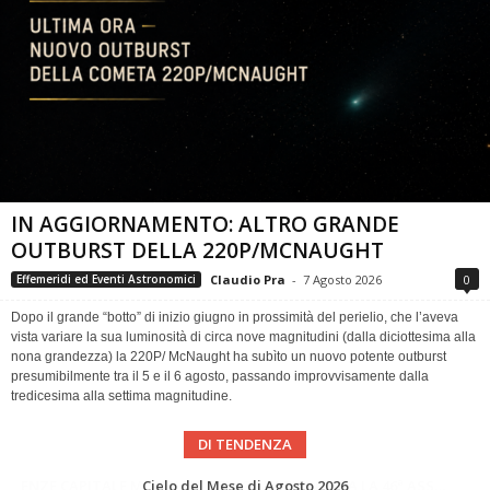
IN AGGIORNAMENTO: ALTRO GRANDE
OUTBURST DELLA 220P/MCNAUGHT
Claudio Pra
-
7 Agosto 2026
0
Effemeridi ed Eventi Astronomici
Dopo il grande “botto” di inizio giugno in prossimità del perielio, che l’aveva
vista variare la sua luminosità di circa nove magnitudini (dalla diciottesima alla
nona grandezza) la 220P/ McNaught ha subìto un nuovo potente outburst
presumibilmente tra il 5 e il 6 agosto, passando improvvisamente dalla
tredicesima alla settima magnitudine.
DI TENDENZA
SUPERNOVAE aggiornamenti del mese – Agosto 2026