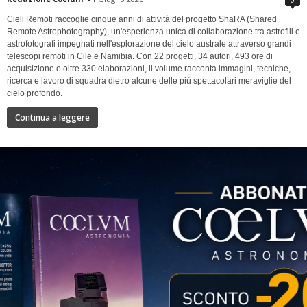
Cieli Remoti raccoglie cinque anni di attività del progetto ShaRA (Shared
Remote Astrophotography), un'esperienza unica di collaborazione tra astrofili e
astrofotografi impegnati nell'esplorazione del cielo australe attraverso grandi
telescopi remoti in Cile e Namibia. Con 22 progetti, 34 autori, 493 ore di
acquisizione e oltre 330 elaborazioni, il volume racconta immagini, tecniche,
ricerca e lavoro di squadra dietro alcune delle più spettacolari meraviglie del
cielo profondo.
Continua a leggere