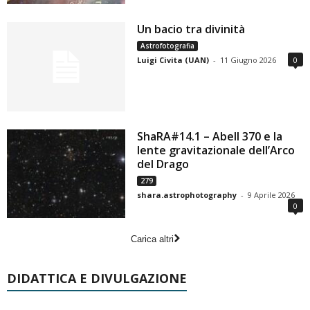
Un bacio tra divinità
Astrofotografia
Luigi Civita (UAN)
-
11 Giugno 2026
0
ShaRA#14.1 – Abell 370 e la
lente gravitazionale dell’Arco
del Drago
279
shara.astrophotography
-
9 Aprile 2026
0
Carica altri
DIDATTICA E DIVULGAZIONE