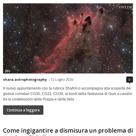
280
shara.astrophotography
-
12 Luglio 2026
0
Il nuovo appuntamento con la rubrica ShaRA ci accompagna alla scoperta dei
globuli cometari CG30, CG31, CG38, ai bordi della Nebulosa di Gum a cavallo
tra le costellazioni della Poppa e della Vela
Continua a leggere
Come ingigantire a dismisura un problema di