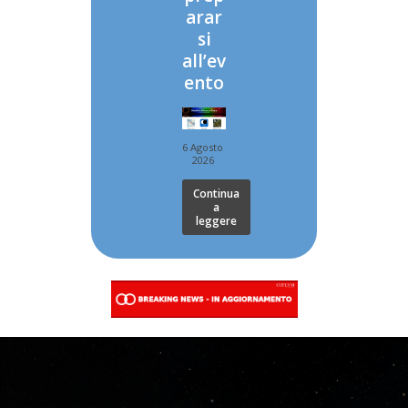
arar
si
all’ev
ento
6 Agosto
2026
Continua
a
leggere