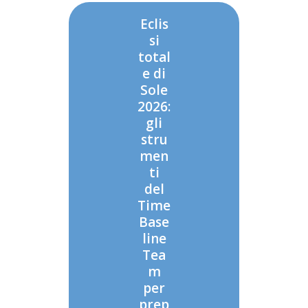
Eclis
si
total
e di
Sole
2026:
gli
stru
men
ti
del
Time
Base
line
Tea
m
per
prep