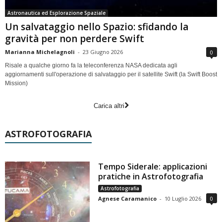
Astronautica ed Esplorazione Spaziale
Un salvataggio nello Spazio: sfidando la
gravità per non perdere Swift
Marianna Michelagnoli
-
23 Giugno 2026
0
Risale a qualche giorno fa la teleconferenza NASA dedicata agli
aggiornamenti sull'operazione di salvataggio per il satellite Swift (la Swift Boost
Mission)
Carica altri
ASTROFOTOGRAFIA
Tempo Siderale: applicazioni
pratiche in Astrofotografia
Astrofotografia
Agnese Caramanico
-
10 Luglio 2026
0