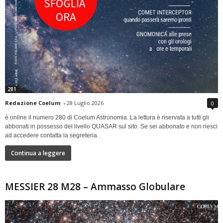
281
Redazione Coelum
-
28 Luglio 2026
0
è online il numero 280 di Coelum Astronomia. La lettura è riservata a tutti gli
abbonati in possesso del livello QUASAR sul sito. Se sei abbonato e non riesci
ad accedere contatta la segreteria.
Continua a leggere
MESSIER 28 M28 – Ammasso Globulare