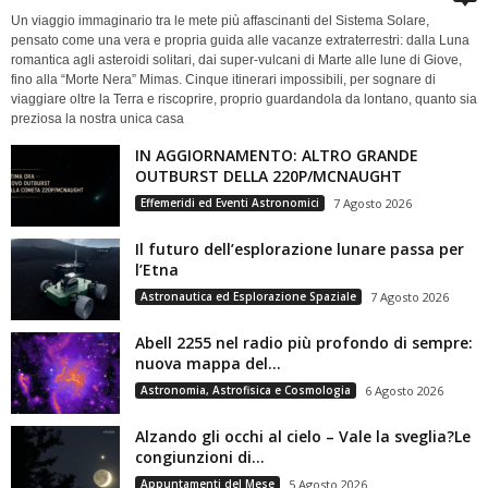
Un viaggio immaginario tra le mete più affascinanti del Sistema Solare,
pensato come una vera e propria guida alle vacanze extraterrestri: dalla Luna
romantica agli asteroidi solitari, dai super-vulcani di Marte alle lune di Giove,
fino alla “Morte Nera” Mimas. Cinque itinerari impossibili, per sognare di
viaggiare oltre la Terra e riscoprire, proprio guardandola da lontano, quanto sia
preziosa la nostra unica casa
IN AGGIORNAMENTO: ALTRO GRANDE
OUTBURST DELLA 220P/MCNAUGHT
Effemeridi ed Eventi Astronomici
7 Agosto 2026
Il futuro dell’esplorazione lunare passa per
l’Etna
Astronautica ed Esplorazione Spaziale
7 Agosto 2026
Abell 2255 nel radio più profondo di sempre:
nuova mappa del...
Astronomia, Astrofisica e Cosmologia
6 Agosto 2026
Alzando gli occhi al cielo – Vale la sveglia?Le
congiunzioni di...
Appuntamenti del Mese
5 Agosto 2026