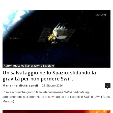
Astronautica ed Esplorazione Spaziale
Un salvataggio nello Spazio: sfidando la
gravità per non perdere Swift
Marianna Michelagnoli
-
23 Giugno 2026
0
Risale a qualche giorno fa la teleconferenza NASA dedicata agli
aggiornamenti sull'operazione di salvataggio per il satellite Swift (la Swift Boost
Mission)