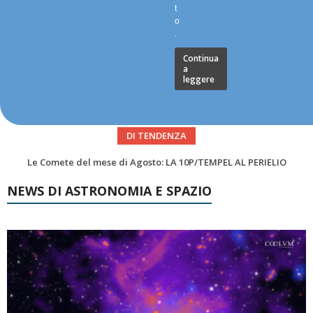
t
o
.
Continua
a
leggere
DI TENDENZA
Asteroidi del mese Agosto 2026
NEWS DI ASTRONOMIA E SPAZIO