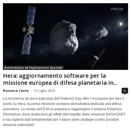
Astronautica ed Esplorazione Spaziale
Hera: aggiornamento software per la
missione europea di difesa planetaria in...
Rossana Conte
-
15 Luglio 2026
0
La ricorrenza da poco trascorsa dell’Asteroid Day offre l’occasione per fare il
punto su Hera, la prima missione europea dimostrativa dedicata alla difesa
planetaria. La sonda dell’ESA si prepara a raggiungere il sistema Didymos–
Dimorphos, dove analizzerà gli effetti dell’impatto della missione NASA DART
e raccoglierà dati fondamentali per il futuro delle strategie contro possibili
minacce asteroidali