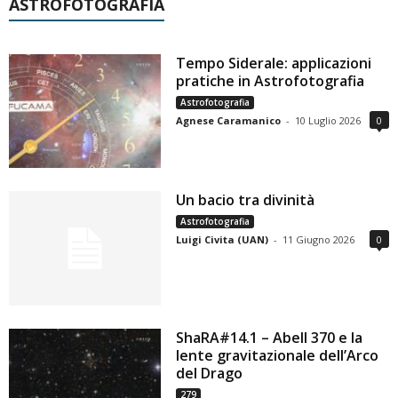
ASTROFOTOGRAFIA
Tempo Siderale: applicazioni
pratiche in Astrofotografia
Astrofotografia
Agnese Caramanico
-
10 Luglio 2026
0
Un bacio tra divinità
Astrofotografia
Luigi Civita (UAN)
-
11 Giugno 2026
0
ShaRA#14.1 – Abell 370 e la
lente gravitazionale dell’Arco
del Drago
279