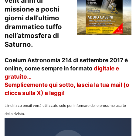
vent’anni di
missione a pochi
giorni dall’ultimo
drammatico tuffo
nell’atmosfera di
Saturno.
Coelum Astronomia 214 di settembre 2017
è
online, come sempre in formato
digitale e
gratuito…
Semplicemente qui sotto, lascia la tua mail (o
clicca sulla X) e leggi!
L’indirizzo email verrà utilizzato solo per informare delle prossime uscite
della rivista.