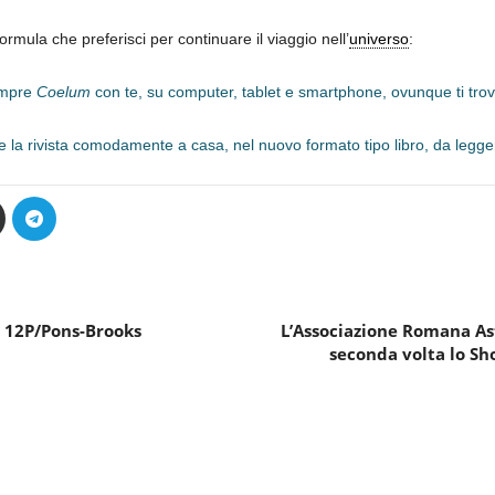
ormula che preferisci per continuare il viaggio nell’
universo
:
empre
Coelum
con te, su computer, tablet e smartphone, ovunque ti trov
e la rivista comodamente a casa, nel nuovo formato tipo libro, da leggere
 12P/Pons-Brooks
L’Associazione Romana Astr
seconda volta lo S