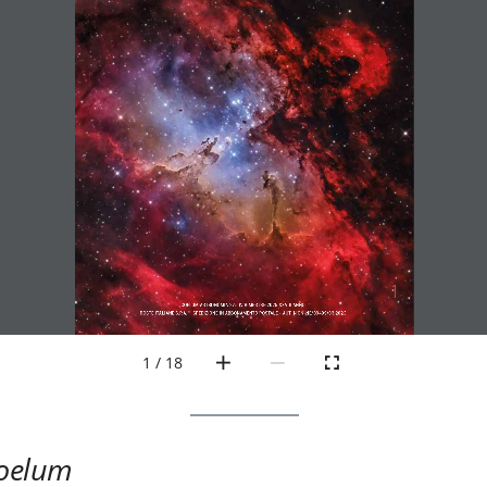
1
COELUM ASTRONOMIA 275 IV BIMESTRE 2025 XXVIII ANNO
POSTE ITALIANE S.P.A. – SPEDIZIONE IN ABBONAMENTO POSTALE - AUT. N CN-NE/00499/03.2023
1 / 18
oelum