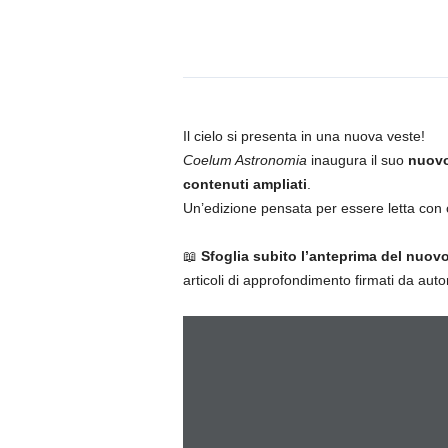
n
o
m
i
a
Il cielo si presenta in una nuova veste!
Coelum Astronomia
inaugura il suo
nuovo
contenuti ampliati
.
Un’edizione pensata per essere letta con c
📖
Sfoglia subito l’anteprima del nuo
articoli di approfondimento firmati da autor