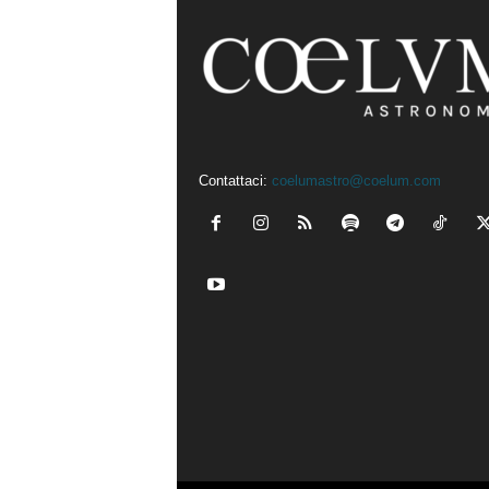
Contattaci:
coelumastro@coelum.com