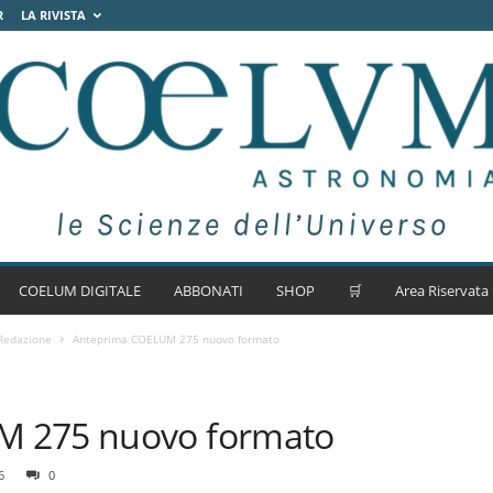
R
LA RIVISTA
COELUM DIGITALE
ABBONATI
SHOP
🛒
Area Riservata
 Redazione
Anteprima COELUM 275 nuovo formato
M 275 nuovo formato
6
0