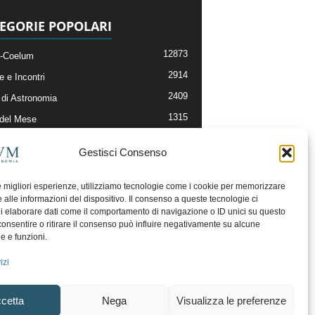
EGORIE POPOLARI
12873
-Coelum
2914
e e Incontri
2409
di Astronomia
1315
 del Mese
365
nomia, Astrofisica e Cosmologia
Gestisci Consenso
268
li e Risorse On-Line
192
og della Redazione
le migliori esperienze, utilizziamo tecnologie come i cookie per memorizzare
 alle informazioni del dispositivo. Il consenso a queste tecnologie ci
i elaborare dati come il comportamento di navigazione o ID unici su questo
consentire o ritirare il consenso può influire negativamente su alcune
he e funzioni.
izi
cetta
Nega
Visualizza le preferenze