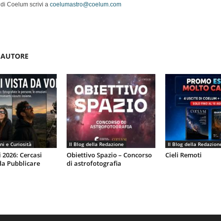
 di Coelum scrivi a
coelumastro@coelum.com
'AUTORE
ni e Curiosità
Il Blog della Redazione
Il Blog della Redazion
i 2026: Cercasi
Obiettivo Spazio – Concorso
Cieli Remoti
da Pubblicare
di astrofotografia