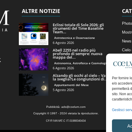
ALTRE NOTIZIE
CAT
Photo
Eclissi totale di Sole 2026: gli
strumenti del Time Baseline
Team...
Mostr
Astrotecnica e Osservazione
News 
6 Agosto 2026
Abell 2255 nel radio più
Cielo
profondo di sempre: nuova
mappa del...
Astro
Astronomia, Astrofisica e Cosmologia
Artico
6 Agosto 2026
Alzando gli occhi al cielo – Vale
Il Bl
Per fornire 
la sveglia?Le congiunzioni di...
e/o accedere
Appuntamenti del Mese
permetterà d
5 Agosto 2026
sito. Non ac
caratteristic
Pubblicità:
ads@coelum.com
Gestisci serv
Copyright © 1997 - 2024 vietata la riproduzione.
CF/P.IVA/VAT.C IT.01988340434
Ac