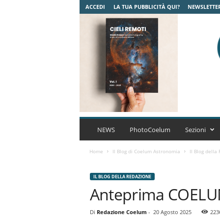
ACCEDI
LA TUA PUBBLICITÀ QUI?
NEWSLETTE
C
o
NEWS
PhotoCoelum
Sezioni
e
l
Home
Il Blog di Coelum Astronomia
Il Blog della
u
m
IL BLOG DELLA REDAZIONE
A
Anteprima COELU
s
t
r
Di
Redazione Coelum
-
20 Agosto 2025
223
o