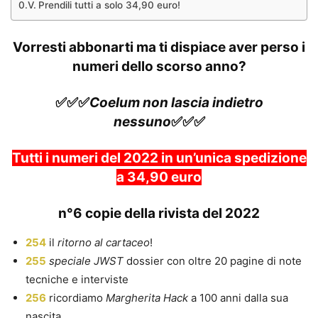
Prendili tutti a solo 34,90 euro!
Vorresti abbonarti ma ti dispiace aver perso i
numeri dello scorso anno?
✅✅✅
Coelum non lascia indietro
nessuno
✅✅✅
Tutti i numeri del 2022 in un’unica spedizione
a 34,90 euro
n°6 copie della rivista del 2022
254
il
ritorno al cartaceo
!
255
speciale JWST
dossier con oltre 20 pagine di note
tecniche e interviste
256
ricordiamo
Margherita Hack
a 100 anni dalla sua
nascita