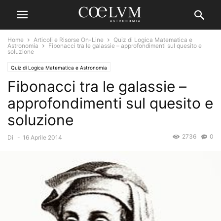
Home
Articoli e Risorse On-Line
Quiz di Logica Matematica e
Astronomia
Fibonacci tra le galassie – approfondimenti sul quesito e
soluzione
Quiz di Logica Matematica e Astronomia
Fibonacci tra le galassie –
approfondimenti sul quesito e
soluzione
2736
0
Di
-
16 Aprile 2014