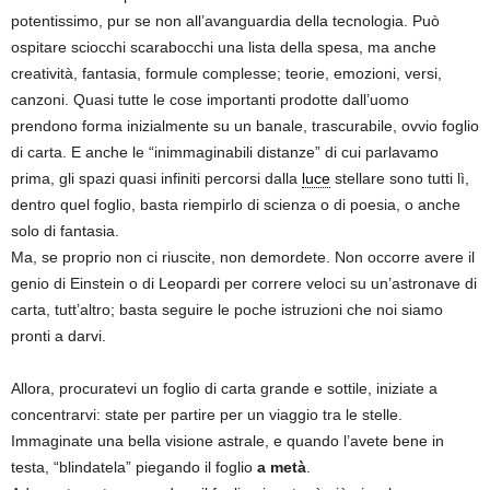
potentissimo, pur se non all’avanguardia della tecnologia. Può
ospitare sciocchi scarabocchi una lista della spesa, ma anche
creatività, fantasia, formule complesse; teorie, emozioni, versi,
canzoni. Quasi tutte le cose importanti prodotte dall’uomo
prendono forma inizialmente su un banale, trascurabile, ovvio foglio
di carta. E anche le “inimmaginabili distanze” di cui parlavamo
prima, gli spazi quasi infiniti percorsi dalla
luce
stellare sono tutti lì,
dentro quel foglio, basta riempirlo di scienza o di poesia, o anche
solo di fantasia.
Ma, se proprio non ci riuscite, non demordete. Non occorre avere il
genio di Einstein o di Leopardi per correre veloci su un’astronave di
carta, tutt’altro; basta seguire le poche istruzioni che noi siamo
pronti a darvi.
Allora, procuratevi un foglio di carta grande e sottile, iniziate a
concentrarvi: state per partire per un viaggio tra le stelle.
Immaginate una bella visione astrale, e quando l’avete bene in
testa, “blindatela” piegando il foglio
a metà
.