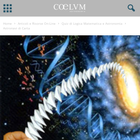
Home
Articoli e Risorse On-Line
Quiz di Logica Matematica e Astronomia
Astronavi di Carta