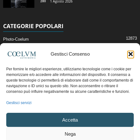
280
1 Agosto 2026
CATEGORIE POPOLARI
12873
Photo-Coelum
2914
Mostre e Incontri
Gestisci Consenso
2408
News di Astronomia
1314
Cielo del Mese
Per fornire le migliori esperienze, utilizziamo tecnologie come i cookie per
memorizzare e/o accedere alle informazioni del dispositivo. Il consenso a
364
Astronomia, Astrofisica e Cosmologia
queste tecnologie ci permetterà di elaborare dati come il comportamento di
268
navigazione o ID unici su questo sito. Non acconsentire o ritirare il
Articoli e Risorse On-Line
consenso può influire negativamente su alcune caratteristiche e funzioni.
192
Il Blog della Redazione
Gestisci servizi
Pubblicità:
ads@coelum.com
Accetta
Copyright © 1997 - 2024 vietata la riproduzione.
CF/P.IVA/VAT.C IT.01988340434
Nega