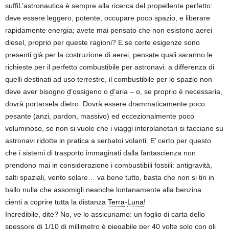
suffiL’astronautica è sempre alla ricerca del propellente perfetto:
deve essere leggero, potente, occupare poco spazio, e liberare
rapidamente energia; avete mai pensato che non esistono aerei
diesel, proprio per queste ragioni? E se certe esigenze sono
presenti già per la costruzione di aerei, pensate quali saranno le
richieste per il perfetto combustibile per astronavi: a differenza di
quelli destinati ad uso terrestre, il combustibile per lo spazio non
deve aver bisogno
d
’ossigeno o
d
’aria – o, se proprio è necessaria,
dovrà portarsela dietro. Dovrà essere drammaticamente poco
pesante (anzi, pardon, massivo) ed eccezionalmente poco
voluminoso, se non si vuole che i viaggi interplanetari si facciano su
astronavi ridotte in pratica a serbatoi volanti. E’ certo per questo
che i sistemi di trasporto immaginati dalla fantascienza non
prendono mai in considerazione i combustibili fossili: antigravità,
salti spaziali, vento solare… va bene tutto, basta che non si tiri in
ballo nulla che assomigli neanche lontanamente alla benzina.
cienti a coprire tutta la distanza
Terra
-
Luna
!
Incredibile, dite? No, ve lo assicuriamo: un foglio di carta dello
spessore di 1/10 di millimetro è piegabile per 40 volte solo con gli