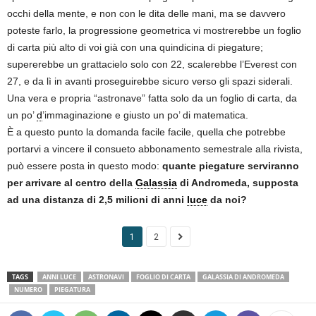
occhi della mente, e non con le dita delle mani, ma se davvero
poteste farlo, la progressione geometrica vi mostrerebbe un foglio
di carta più alto di voi già con una quindicina di piegature;
supererebbe un grattacielo solo con 22, scalerebbe l’Everest con
27, e da lì in avanti proseguirebbe sicuro verso gli spazi siderali.
Una vera e propria “astronave” fatta solo da un foglio di carta, da
un po’
d
’immaginazione e giusto un po’ di matematica.
È a questo punto la domanda facile facile, quella che potrebbe
portarvi a vincere il consueto abbonamento semestrale alla rivista,
può essere posta in questo modo:
quante piegature serviranno
per arrivare al centro della
Galassia
di Andromeda, supposta
ad una distanza di 2,5 milioni di anni
luce
da noi?
1
2
TAGS
ANNI LUCE
ASTRONAVI
FOGLIO DI CARTA
GALASSIA DI ANDROMEDA
NUMERO
PIEGATURA