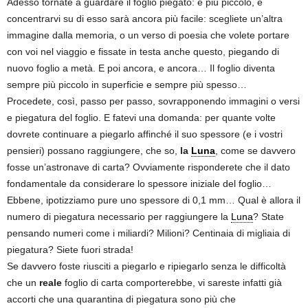
Adesso tornate a guardare il foglio piegato: è più piccolo, e
concentrarvi su di esso sarà ancora più facile: scegliete un’altra
immagine dalla memoria, o un verso di poesia che volete portare
con voi nel viaggio e fissate in testa anche questo, piegando di
nuovo foglio a metà. E poi ancora, e ancora… Il foglio diventa
sempre più piccolo in superficie e sempre più spesso…
Procedete, così, passo per passo, sovrapponendo immagini o versi
e piegatura del foglio. E fatevi una domanda: per quante volte
dovrete continuare a piegarlo affinché il suo spessore (e i vostri
pensieri) possano raggiungere, che so,
la
Luna
, come se davvero
fosse un’astronave di carta? Ovviamente risponderete che il dato
fondamentale da considerare lo spessore iniziale del foglio…
Ebbene, ipotizziamo pure uno spessore di 0,1 mm… Qual è allora il
numero di piegatura necessario per raggiungere la
Luna
? State
pensando numeri come i miliardi? Milioni? Centinaia di migliaia di
piegatura? Siete fuori strada!
Se davvero foste riusciti a piegarlo e ripiegarlo senza le difficoltà
che un
reale
foglio di carta comporterebbe, vi sareste infatti già
accorti che una quarantina di piegatura sono più che