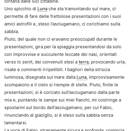
lontana dalle luci cittadine.
Uno spicchio di
Luna
che sta tramontando sul mare, ci
permette di fare delle frettolose presentazioni con i suoi
amici astrofili e, steso l’asciugamano, ci corichiamo sulla
sabbia.
Pluto, del quale non ci eravamo preoccupati durante le
presentazioni, gira per la spiaggia presentandosi da solo
con improvvise e succulente leccate dei nasi, orientati
verso lo zenit, dei convenuti stesi a
terra
, provocando urla,
risate e commenti irripetibili. I bagliori della striscia
luminosa, disegnata sul mare dalla
Luna
, improvvisamente
scompaiono e il cielo si riempie di stelle. Pluto, finite le
presentazioni, si è coricato sull’asciugamano dalla parte
mia e, puntando le zampe sui miei fianchi, mi costringe a
spostarmi sul bordo dell’asciugamano, per cui Fabio,
rinunciando al giaciglio, si è steso sulla sabbia senza
lamentarsi.
La voce di Fabio, stranamente sicura e profonda, comincia