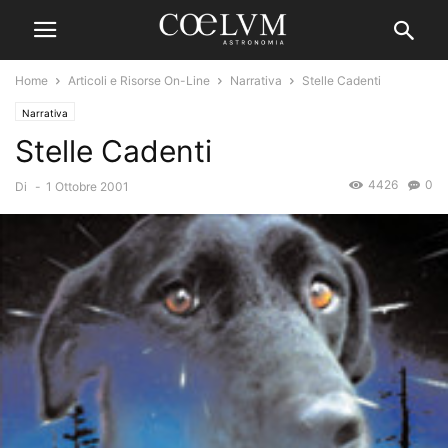
Home
Articoli e Risorse On-Line
Narrativa
Stelle Cadenti
Narrativa
Stelle Cadenti
4426
0
Di
-
1 Ottobre 2001