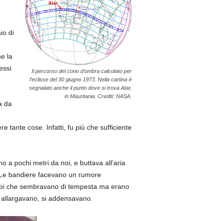
io di
e la
essi
Il percorso del cono d’ombra calcolato per
l’eclisse del 30 giugno 1973. Nella cartina è
segnalato anche il punto dove si trova Atar,
in Mauritania. Crediti: NASA.
a da
tante cose. Infatti, fu più che sufficiente
o a pochi metri da noi, e buttava all’aria
o. Le bandiere facevano un rumore
i nubi che sembravano di tempesta ma erano
i allargavano, si addensavano.