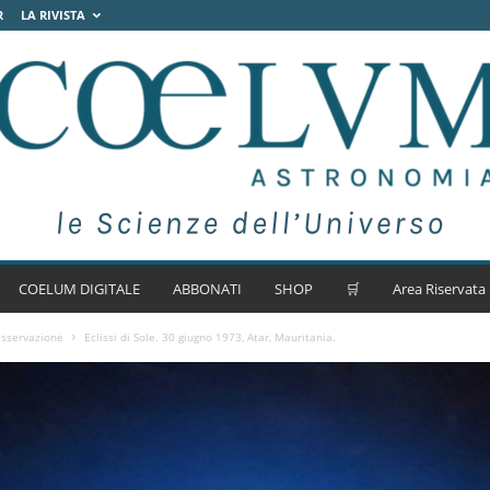
R
LA RIVISTA
COELUM DIGITALE
ABBONATI
SHOP
🛒
Area Riservata
Osservazione
Eclissi di Sole. 30 giugno 1973, Atar, Mauritania.