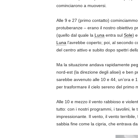
cominciarono a muoversi.
Alle 9 e 27 (primo contatto) cominciammo
protuberanze – erano il nostro obiettivo pr
(quello dal quale la
Luna
entra sul
Sole
) 
Luna
l’avrebbe coperto; poi, al secondo c
del centro attivo e subito dopo spettri del
Ma la situazione andava rapidamente peg
nord-est (la direzione degli alisei) e ben p
sarebbe avvenuto alle 10 e 44, un’ora e 1
per trasformare il cielo sereno del primo 
Alle 10 e mezzo il vento rabbioso e violent
tutto: con i nostri programmi, i tavolini, le
impressionante. Il vento, il vento terribi
sabbia fine come la cipria, che entrava da