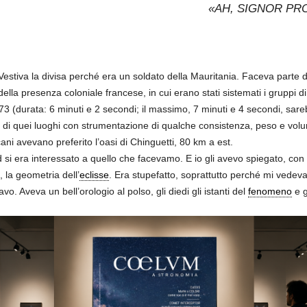
«AH, SIGNOR PRO
stiva la divisa perché era un soldato della Mauritania. Faceva parte 
ella presenza coloniale francese, in cui erano stati sistemati i gruppi di
3 (durata: 6 minuti e 2 secondi; il massimo, 7 minuti e 4 secondi, sare
à di quei luoghi con strumentazione di qualche consistenza, peso e volu
icani avevano preferito l’oasi di Chinguetti, 80 km a est.
i era interessato a quello che facevamo. E io gli avevo spiegato, con
, la geometria dell’
eclisse
. Era stupefatto, soprattutto perché mi vede
o. Aveva un bell’orologio al polso, gli diedi gli istanti del
fenomeno
e g