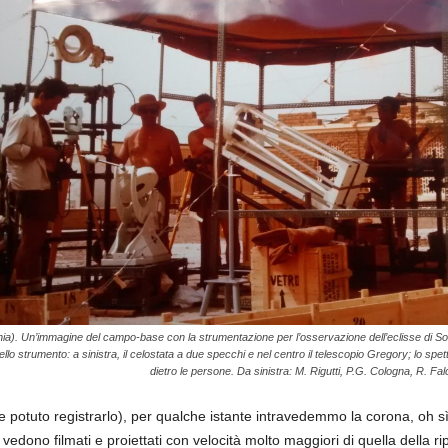
nia). Un’immagine del campo-base con la strumentazione per l’osservazione dell’eclisse di So
llo strumento: a sinistra, il celostata a due specchi e nel centro il telescopio Gregory; lo spet
dietro le persone. Da sinistra: M. Rigutti, P.G. Cologna, R. Falci
uto registrarlo), per qualche istante intravedemmo la corona, oh sì l
 vedono filmati e proiettati con velocità molto maggiori di quella della r