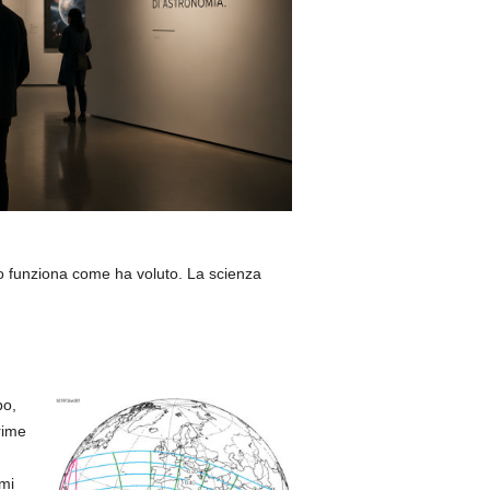
do funziona come ha voluto. La scienza
po,
prime
rmi