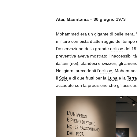
Atar, Mauritania – 30 giugno 1973
Mohammed era un gigante di pelle nera. Ve
militare con pista
d
’atterraggio del tempo d
l’osservazione della grande
eclisse
del 197
preventiva aveva mostrato l’inaccessibilit
italiani (noi), olandesi e svizzeri; gli amer
Nei giorni precedenti l’
eclisse
, Mohammed s
il
Sole
e di due frutti per la
Luna
e la
Terra
accaduto con la precisione che gli assicurav