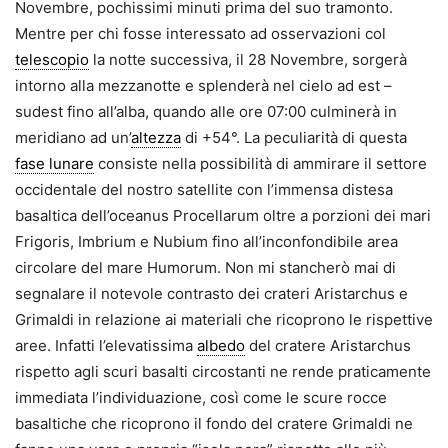
Novembre, pochissimi minuti prima del suo tramonto.
Mentre per chi fosse interessato ad osservazioni col
telescopio
la notte successiva, il 28 Novembre, sorgerà
intorno alla mezzanotte e splenderà nel cielo ad est –
sudest fino all’alba, quando alle ore 07:00 culminerà in
meridiano ad un’
altezza
di +54°. La peculiarità di questa
fase lunare
consiste nella possibilità di ammirare il settore
occidentale del nostro satellite con l’immensa distesa
basaltica dell’oceanus Procellarum oltre a porzioni dei mari
Frigoris, Imbrium e Nubium fino all’inconfondibile area
circolare del mare Humorum. Non mi stancherò mai di
segnalare il notevole contrasto dei crateri Aristarchus e
Grimaldi in relazione ai materiali che ricoprono le rispettive
aree. Infatti l’elevatissima
albedo
del cratere Aristarchus
rispetto agli scuri basalti circostanti ne rende praticamente
immediata l’individuazione, così come le scure rocce
basaltiche che ricoprono il fondo del cratere Grimaldi ne