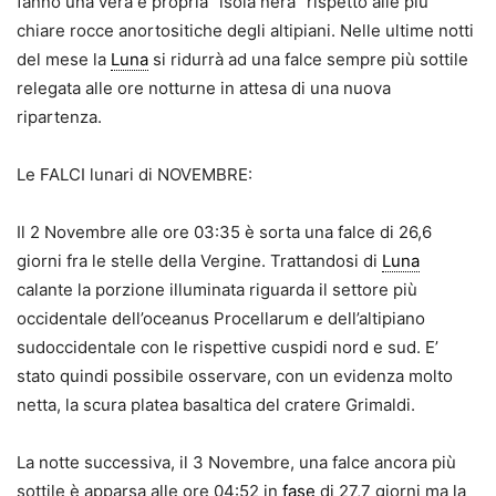
fanno una vera e propria “isola nera” rispetto alle più
chiare rocce anortositiche degli altipiani. Nelle ultime notti
del mese la
Luna
si ridurrà ad una falce sempre più sottile
relegata alle ore notturne in attesa di una nuova
ripartenza.
Le FALCI lunari di NOVEMBRE:
Il 2 Novembre alle ore 03:35 è sorta una falce di 26,6
giorni fra le stelle della Vergine. Trattandosi di
Luna
calante la porzione illuminata riguarda il settore più
occidentale dell’oceanus Procellarum e dell’altipiano
sudoccidentale con le rispettive cuspidi nord e sud. E’
stato quindi possibile osservare, con un evidenza molto
netta, la scura platea basaltica del cratere Grimaldi.
La notte successiva, il 3 Novembre, una falce ancora più
sottile è apparsa alle ore 04:52 in
fase
di 27,7 giorni ma la