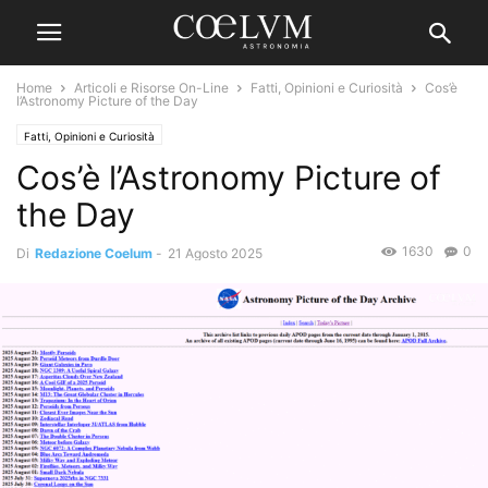
Home
Articoli e Risorse On-Line
Fatti, Opinioni e Curiosità
Cos’è
l’Astronomy Picture of the Day
Fatti, Opinioni e Curiosità
Cos’è l’Astronomy Picture of
the Day
1630
0
Di
Redazione Coelum
-
21 Agosto 2025