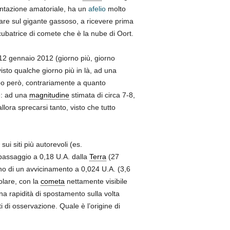
entazione amatoriale, ha un
afelio
molto
tare sul gigante gassoso, a ricevere prima
ncubatrice di comete che è la nube di Oort.
 12 gennaio 2012 (giorno più, giorno
visto qualche giorno più in là, ad una
ppo però, contrariamente a quanto
re: ad una
magnitudine
stimata di circa 7-8,
lora sprecarsi tanto, visto che tutto
ui siti più autorevoli (es.
 passaggio a 0,18 U.A. dalla
Terra
(27
lano di un avvicinamento a 0,024 U.A. (3,6
olare, con la
cometa
nettamente visibile
una rapidità di spostamento sulla volta
ti di osservazione. Quale è l’origine di