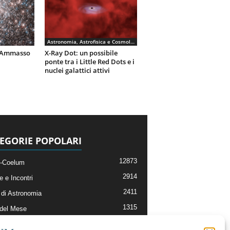
Astronomia, Astrofisica e Cosmologia
– Ammasso
X-Ray Dot: un possibile
ponte tra i Little Red Dots e i
nuclei galattici attivi
EGORIE POPOLARI
12873
-Coelum
2914
e e Incontri
2411
di Astronomia
1315
 del Mese
365
nomia, Astrofisica e Cosmologia