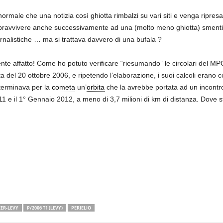
normale che una notizia così ghiotta rimbalzi su vari siti e venga ripresa 
pravvivere anche successivamente ad una (molto meno ghiotta) smenti
rnalistiche … ma si trattava davvero di una bufala ?
nte affatto! Come ho potuto verificare “riesumando” le circolari del MPC 
a del 20 ottobre 2006, e ripetendo l’elaborazione, i suoi calcoli erano cor
terminava per la
cometa
un’
orbita
che la avrebbe portata ad un incontr
1 e il 1° Gennaio 2012, a meno di 3,7 milioni di km di distanza. Dove st
ER-LEVY
P/2006 T1 (LEVY)
PERIELIO