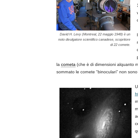
David H. Levy (Montreal, 22 maggio 1948) è un
noto divulgatore scientifico canadese, scopritore
di 22 comete.
la
cometa
(che è di dimensioni alquanto 
sommato le comete “binoculari” non sono a
U
h
m
m
a
c
q