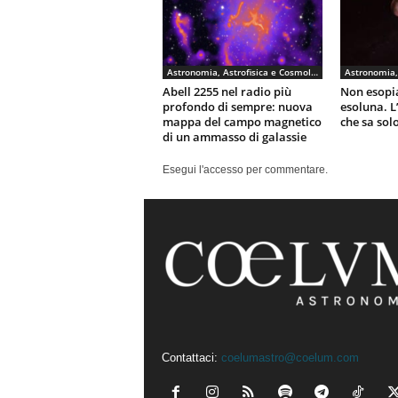
Astronomia, Astrofisica e Cosmologia
Abell 2255 nel radio più
Non esopi
profondo di sempre: nuova
esoluna. L
mappa del campo magnetico
che sa sol
di un ammasso di galassie
Esegui l'accesso per commentare.
Contattaci:
coelumastro@coelum.com