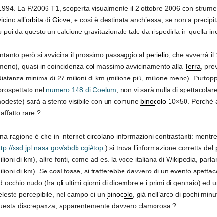
1994. La P/2006 T1, scoperta visualmente il 2 ottobre 2006 con strum
vicino all’
orbita
di
Giove
, e così è destinata anch’essa, se non a precipi
o poi da questo un calcione gravitazionale tale da rispedirla in quella i
Intanto però si avvicina il prossimo passaggio al
perielio
, che avverrà il
meno), quasi in coincidenza col massimo avvicinamento alla
Terra
, pre
distanza minima di 27 milioni di km (milione più, milione meno). Purto
prospettato nel
numero 148 di Coelum
, non vi sarà nulla di spettacola
modeste) sarà a stento visibile con un comune
binocolo
10×50. Perché al
ffatto rare ?
na ragione è che in Internet circolano informazioni contrastanti: mentre s
ttp://ssd.jpl.nasa.gov/sbdb.cgi#top
) si trova l’informazione corretta del
ilioni di km), altre fonti, come ad es. la voce italiana di Wikipedia, par
ilioni di km). Se così fosse, si tratterebbe davvero di un evento spettac
d occhio nudo (fra gli ultimi giorni di dicembre e i primi di gennaio) ed 
eleste percepibile, nel campo di un
binocolo
, già nell’arco di pochi minu
uesta discrepanza, apparentemente davvero clamorosa ?