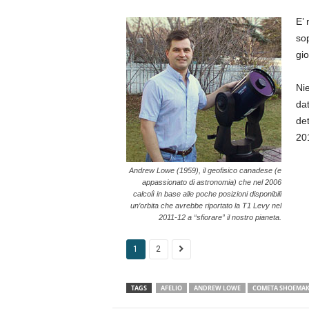
E’ 
so
gio
Nie
dat
de
201
Andrew Lowe (1959), il geofisico canadese (e
appassionato di astronomia) che nel 2006
calcolì in base alle poche posizioni disponibili
un’orbita che avrebbe riportato la T1 Levy nel
2011-12 a “sfiorare” il nostro pianeta.
1
2
TAGS
AFELIO
ANDREW LOWE
COMETA SHOEMAK