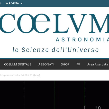
R
LA RIVISTA
COELUM DIGITALE
ABBONATI
SHOP
🛒
Area Riservata
le speranze sulla P/2006 T1 (Levy)