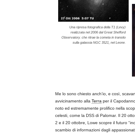
Una ripresa fotografica della T1 (Levy)
realizzata nel 2006 dal Great Shefford
Observatory. che ritrae la cometa in transito
sulla galassia NGC 3521, nel Leone.
Me lo sono chiesto anch’io, e così, scavan
avvicinamento alla
Terra
per il Capodann
noto ed estremamente prolifico nella scoper
celesti, come la DSS di Palomar. Il 20 otto
2 e il 20 ottobre, Lowe scopre il futuro “in
scambio di informazioni dagli appassionat