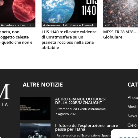
Astronomia, Astrofisica e Cosmologia
Astronomia, Astrofisica e Cosmologia
280
aneta, non
LHS 1140 b: rilevate evidenze
MESSIER 28 M28 
’oggetto celeste
di un’atmosfera su un
Globulare
o quello che non è
pianeta roccioso nella zona
abitabile
ALTRE NOTIZIE
CAT
Photo
ALTRO GRANDE OUTBURST
DELLA 220P/MCNAUGHT
Mostr
Effemeridi ed Eventi Astronomici
7 Agosto 2026
News 
Il futuro dell’esplorazione lunare
Cielo
passa per l’Etna
Astro
Astronautica ed Esplorazione Spaziale