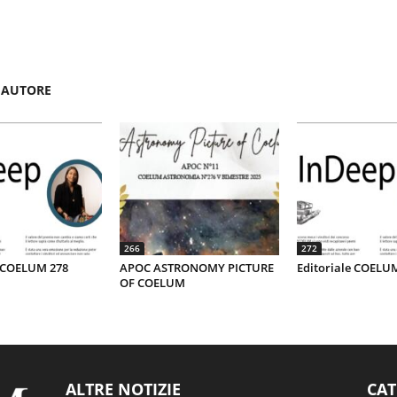
'AUTORE
266
272
e COELUM 278
APOC ASTRONOMY PICTURE
Editoriale COELU
OF COELUM
ALTRE NOTIZIE
CAT