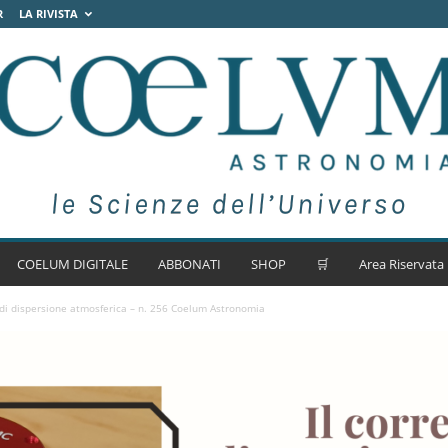
R
LA RIVISTA
COELUM DIGITALE
ABBONATI
SHOP
🛒
Area Riservata
e di dispersione atmosferica – n. 256 Coelum Astronomia