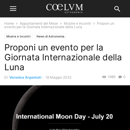
Home
Appuntamenti del Mese
Mostre e Incontri
Proponi un
evento per la Giornata Internazionale della Luna
Mostre e Incontri
News di Astronomia
Proponi un evento per la
Giornata Internazionale della
Luna
1986
0
Di
Veronica Argentati
-
18 Maggio 2022