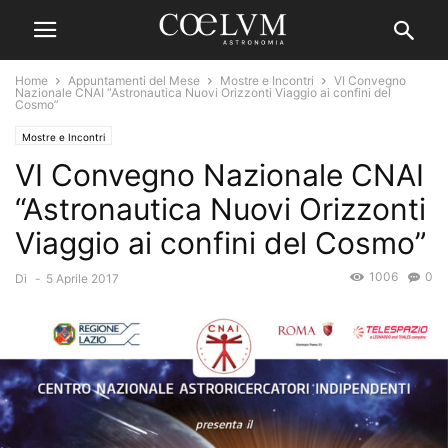
Home
Appuntamenti del Mese
Mostre e Incontri
VI Convegno
Nazionale CNAI “Astronautica Nuovi Orizzonti Viaggio ai confini del
Cosmo”
Mostre e Incontri
VI Convegno Nazionale CNAI
“Astronautica Nuovi Orizzonti
Viaggio ai confini del Cosmo”
1006
0
Di
-
5 Aprile 2017