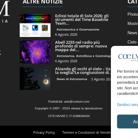
ALTRE NOTIZIE
CAT
Photo
Eclissi totale di Sole 2026: gli
strumenti del Time Baseline
Team...
Mostr
Astrotecnica e Osservazione
News 
6 Agosto 2026
Abell 2255 nel radio più
Cielo
profondo di sempre: nuova
mappa del...
Astro
Astronomia, Astrofisica e Cosmologia
Artico
6 Agosto 2026
Alzando gli occhi al cielo – Vale
Il Bl
Per fornire 
la sveglia?Le congiunzioni di...
e/o accedere
News di Astronomia
5 Agosto 2026
permetterà d
sito. Non ac
caratteristic
Pubblicità:
ads@coelum.com
Gestisci serv
Copyright © 1997 - 2024 vietata la riproduzione.
CF/P.IVA/VAT.C IT.01988340434
Ac
Privacy Policy
Termini e Condizioni di Vendita
Diritto di r