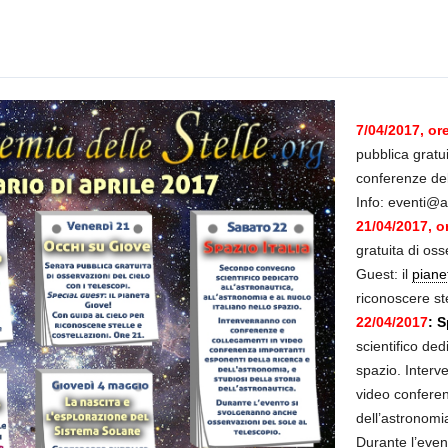
7/04/2017, or
pubblica gratu
conferenze del
Info: eventi@a
21/04/2017, o
gratuita di oss
Guest: il
piane
riconoscere ste
22/04/2017
: S
scientifico ded
spazio. Interv
video conferen
dell’astronomia
Durante l’even