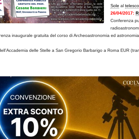
Sole
al
telesco
26/04/2017:
R
Conferenza pub
radioastronoma
nza inaugurale gratuita del corso di Archeoastronomia ed astronomia cul
e dell’Accademia delle Stelle a San Gregorio Barbarigo a Roma EUR (tran