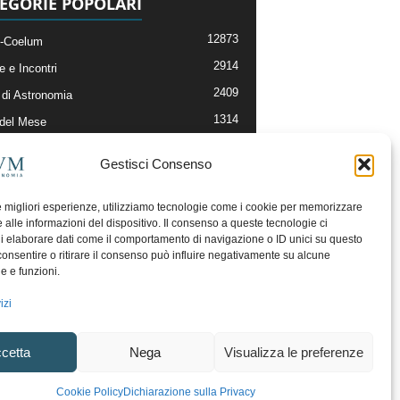
EGORIE POPOLARI
12873
-Coelum
2914
e e Incontri
2409
di Astronomia
1314
 del Mese
365
nomia, Astrofisica e Cosmologia
Gestisci Consenso
268
li e Risorse On-Line
192
og della Redazione
le migliori esperienze, utilizziamo tecnologie come i cookie per memorizzare
 alle informazioni del dispositivo. Il consenso a queste tecnologie ci
i elaborare dati come il comportamento di navigazione o ID unici su questo
consentire o ritirare il consenso può influire negativamente su alcune
he e funzioni.
izi
cetta
Nega
Visualizza le preferenze
ecesso
Regolamento uso sezione PhotoCoelum
Cookie Policy
Dichiarazione sulla Privacy