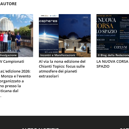
'AUTORE
Divulgazione
Incontri e Manifestazioni
Il Blog della Redazion
IV Campionati
Al via la nona edizione del
LA NUOVA CORSA
Chianti Topics: focus sulle
SPAZIO
aL'edizione 2026:
atmosfere dei pianeti
i Monza e l'evento
extrasolari
organizzato a
gno presso la
ticana dal
.