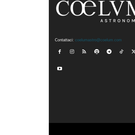
Contattaci:
coelumastro@coelum.com