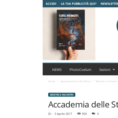
ACCEDI
LA TUA PUBBLICITÀ QUI?
NEWSLETTE
C
o
NEWS
PhotoCoelum
Sezioni
e
l
Home
Appuntamenti del Mese
Mostre e Incontri
u
m
MOSTRE E INCONTRI
A
Accademia delle St
s
t
r
Di
-
5 Aprile 2017
959
0
o