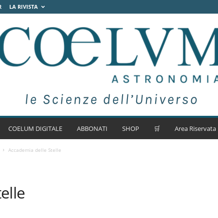
R
LA RIVISTA
COELUM DIGITALE
ABBONATI
SHOP
🛒
Area Riservata
Accademia delle Stelle
elle