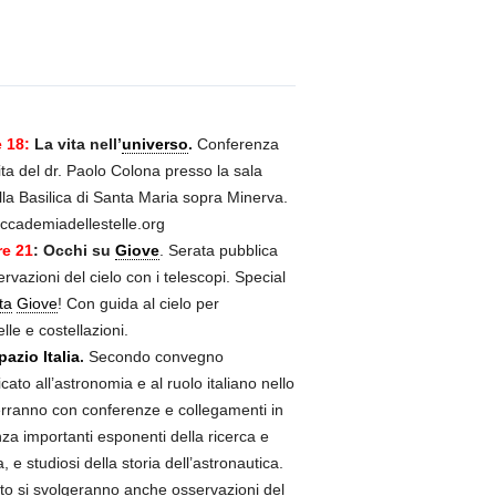
e 18:
La vita nell’
universo
.
Conferenza
ita del dr. Paolo Colona presso la sala
la Basilica di Santa Maria sopra Minerva.
ccademiadellestelle.org
re 21
: Occhi su
Giove
. Serata pubblica
ervazioni del cielo con i telescopi. Special
ta
Giove
! Con guida al cielo per
lle e costellazioni.
pazio Italia
.
Secondo convegno
icato all’astronomia e al ruolo italiano nello
erranno con conferenze e collegamenti in
za importanti esponenti della ricerca e
, e studiosi della storia dell’astronautica.
to si svolgeranno anche osservazioni del