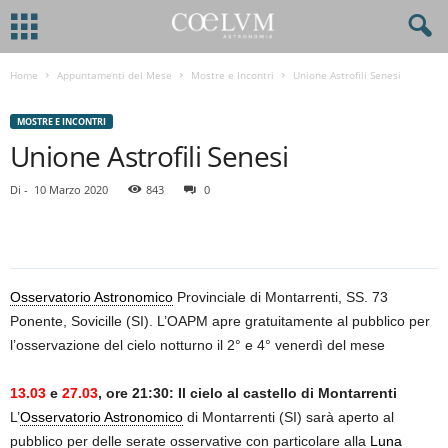
Home
Appuntamenti del Mese
Mostre e Incontri
Unione Astrofili Senesi
MOSTRE E INCONTRI
Unione Astrofili Senesi
Di
-
10 Marzo 2020
843
0
Osservatorio Astronomico
Provinciale di Montarrenti, SS. 73
Ponente, Sovicille (SI). L’OAPM apre gratuitamente al pubblico per
l’osservazione del cielo notturno il 2° e 4° venerdì del mese
13.03
e
27.03
, ore 21:30: Il cielo al castello di Montarrenti
L’
Osservatorio Astronomico
di Montarrenti (SI) sarà aperto al
pubblico per delle serate osservative con particolare alla
Luna