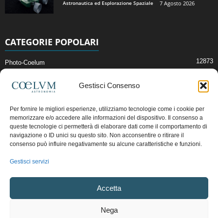
Astronautica ed Esplorazione Spaziale
7 Agosto 2026
CATEGORIE POPOLARI
12873
Photo-Coelum
2914
Mostre e Incontri
Gestisci Consenso
2412
News di Astronomia
1315
Cielo del Mese
Per fornire le migliori esperienze, utilizziamo tecnologie come i cookie per
memorizzare e/o accedere alle informazioni del dispositivo. Il consenso a
365
Astronomia, Astrofisica e Cosmologia
queste tecnologie ci permetterà di elaborare dati come il comportamento di
268
Articoli e Risorse On-Line
navigazione o ID unici su questo sito. Non acconsentire o ritirare il
consenso può influire negativamente su alcune caratteristiche e funzioni.
192
Il Blog della Redazione
Gestisci servizi
Pubblicità:
ads@coelum.com
Accetta
Copyright © 1997 - 2024 vietata la riproduzione.
CF/P.IVA/VAT.C IT.01988340434
Nega