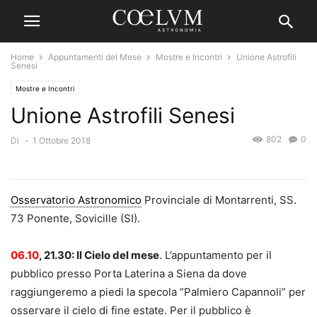
Home
Appuntamenti del Mese
Mostre e Incontri
Unione Astrofili
Senesi
Mostre e Incontri
Unione Astrofili Senesi
802
0
Di
-
1 Ottobre 2018
Osservatorio Astronomico
Provinciale di Montarrenti, SS.
73 Ponente, Sovicille (SI).
06.10
, 21.30: Il Cielo del mese
. L’appuntamento per il
pubblico presso Porta Laterina a Siena da dove
raggiungeremo a piedi la specola ”Palmiero Capannoli” per
osservare il cielo di fine estate. Per il pubblico è