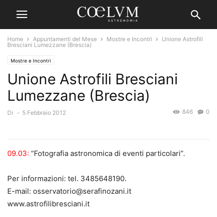
Home
Appuntamenti del Mese
Mostre e Incontri
Unione Astrofili
Bresciani Lumezzane (Brescia)
Mostre e Incontri
Unione Astrofili Bresciani
Lumezzane (Brescia)
846
0
Di
-
5 Febbraio 2012
09.03:
“Fotografia astronomica di eventi particolari”.
Per informazioni: tel. 3485648190.
E-mail: osservatorio@serafinozani.it
www.astrofilibresciani.it