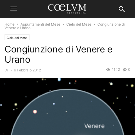
Home
Appuntamenti del Mese
Cielo del Mese
Congiunzione di
Venere e Urano
Cielo del Mese
Congiunzione di Venere e
Urano
1142
0
Di
-
6 Febbraio 2012