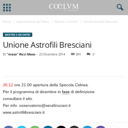
Home
Appuntamenti del Mese
Mostre e Incontri
Unione Astrofili Bresciani
MOSTRE E INCONTRI
Unione Astrofili Bresciani
Di
"maso" Ricci Maso
-
23 Dicembre 2014
891
0
26.12
ore 21:00 apertura della Specola Cidnea.
Per il programma di dicembre in
fase
di definizione
consultare il sito.
Per info: osservatorio@serafinozani.it
www.astrofilibresciani.it