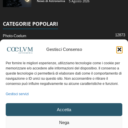
News di Astronomia
5 Agosto 2026
CATEGORIE POPOLARI
12873
Photo-Coelum
2914
Mostre e Incontri
Gestisci Consenso
2409
News di Astronomia
1314
Cielo del Mese
Per fornire le migliori esperienze, utilizziamo tecnologie come i cookie per
memorizzare e/o accedere alle informazioni del dispositivo. Il consenso a
365
Astronomia, Astrofisica e Cosmologia
queste tecnologie ci permetterà di elaborare dati come il comportamento di
268
Articoli e Risorse On-Line
navigazione o ID unici su questo sito. Non acconsentire o ritirare il
consenso può influire negativamente su alcune caratteristiche e funzioni.
192
Il Blog della Redazione
Gestisci servizi
Pubblicità:
ads@coelum.com
Accetta
Copyright © 1997 - 2024 vietata la riproduzione.
CF/P.IVA/VAT.C IT.01988340434
Nega