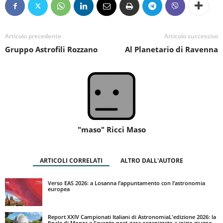
Articolo precedente
Articolo successivo
Gruppo Astrofili Rozzano
Al Planetario di Ravenna
"maso" Ricci Maso
ARTICOLI CORRELATI
ALTRO DALL'AUTORE
Verso EAS 2026: a Losanna l’appuntamento con l’astronomia
europea
Report XXIV Campionati Italiani di AstronomiaL'edizione 2026: la
finale di Monza e l'evento post-gara organizzato a inizio giugno