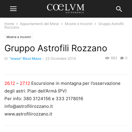
Home
Appuntamenti del Mese
Mostre e Incontri
Gruppo Astrofili
Rozzano
Mostre e Incontri
Gruppo Astrofili Rozzano
683
0
Di
"maso" Ricci Maso
-
23 Dicembre 2014
26.12
–
27.12
Escursione in montagna per l’osservazione
degli astri. Pian dell’Armà (PV)
Per info: 380 3124156 e 333 2178016
info@astrofilirozzano.it
www.astrofilirozzano.it