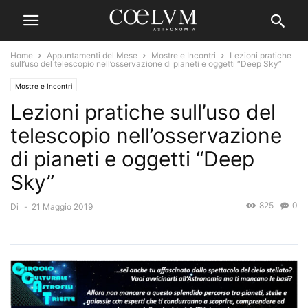
Home
Appuntamenti del Mese
Mostre e Incontri
Lezioni pratiche
sull’uso del telescopio nell’osservazione di pianeti e oggetti “Deep Sky”
Mostre e Incontri
Lezioni pratiche sull’uso del
telescopio nell’osservazione
di pianeti e oggetti “Deep
Sky”
825
0
Di
-
21 Maggio 2019