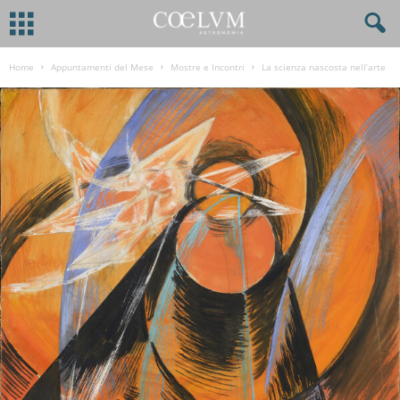
Home
Appuntamenti del Mese
Mostre e Incontri
La scienza nascosta nell’arte