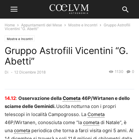
Home
Appuntamenti del Mese
Mostre e Incontri
Gruppo Astrofili
Vicentini “G. Abetti”
Mostre e Incontri
Gruppo Astrofili Vicentini “G.
Abetti”
1130
0
Di
-
12 Dicembre 2018
14.12
:
Osservazione della
Cometa
46P/Wirtanen e dello
sciame delle Geminidi.
Uscita notturna con i propri
telescopi in località Campogrosso. La
Cometa
46P/Wirtanen, conosciuta come “la
cometa
di Natale”, è
una
cometa
periodica che torna a farci visita ogni 5 anni. Al
14 dicembre si troverà a soli 11,6 milioni di chilometri dalla