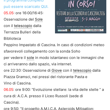
Il programma completo
può essere scaricato QUI.
05.05
: ore 16:00/16:45:
Osservazione del
Sole
con il
telescopio
dalla
Terrazza Bulleri della
Biblioteca
Peppino Impastato di Cascina. In caso di condizioni meteo
sfavorevoli collegamento con la sonda Soho
per vedere il
sole
in modo istantaneo con le immagini che
ci arriveranno dallo spazio, via internet.
ore 22:30: Osservazione di
Giove
con il
telescopio
dalla
Piazza Gramsci, nei pressi del ristorante Pasta e
Vino di Cascina.
06.05
: ore 9:00: “Evoluzione stellare: la vita delle stelle ” a
cura di: A.C.A. presso il Liceo Russoli (sede di
Cascina).
ore 9:50: “Il progetto A.M.I.C.A. Asteroids Mitigation: