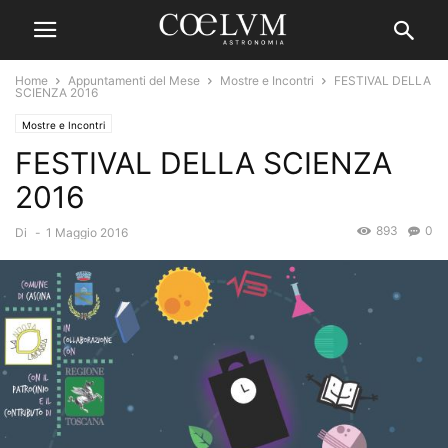
Home
Appuntamenti del Mese
Mostre e Incontri
FESTIVAL DELLA
SCIENZA 2016
Mostre e Incontri
FESTIVAL DELLA SCIENZA
2016
893
0
Di
-
1 Maggio 2016