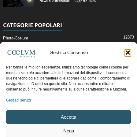
News di Astronomia
5 Agosto 2026
CATEGORIE POPOLARI
12873
Photo-Coelum
2914
Mostre e Incontri
Gestisci Consenso
2409
News di Astronomia
1314
Cielo del Mese
Per fornire le migliori esperienze, utilizziamo tecnologie come i cookie per
memorizzare e/o accedere alle informazioni del dispositivo. Il consenso a
365
Astronomia, Astrofisica e Cosmologia
queste tecnologie ci permetterà di elaborare dati come il comportamento di
268
Articoli e Risorse On-Line
navigazione o ID unici su questo sito. Non acconsentire o ritirare il
consenso può influire negativamente su alcune caratteristiche e funzioni.
192
Il Blog della Redazione
Gestisci servizi
Pubblicità:
ads@coelum.com
Accetta
Copyright © 1997 - 2024 vietata la riproduzione.
CF/P.IVA/VAT.C IT.01988340434
Nega