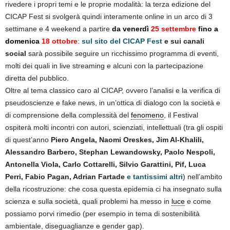
rivedere i propri temi e le proprie modalità: la terza edizione del
CICAP Fest si svolgerà quindi interamente online in un arco di 3
settimane e 4 weekend a partire
da venerdì
25 settembre
fino a
domenica
18 ottobre
:
sul sito del CICAP Fest
e sui canali
social
sarà possibile seguire un ricchissimo programma di eventi,
molti dei quali in live streaming e alcuni con la partecipazione
diretta del pubblico.
Oltre al tema classico caro al CICAP, ovvero l’analisi e la verifica di
pseudoscienze e fake news, in un’ottica di dialogo con la società e
di comprensione della complessità del
fenomeno
, il Festival
ospiterà molti incontri con autori, scienziati, intellettuali (tra gli ospiti
di quest’anno
Piero Angela, Naomi Oreskes, Jim Al-Khalili,
Alessandro Barbero, Stephan Lewandowsky, Paolo Nespoli,
Antonella Viola, Carlo Cottarelli, Silvio Garattini, Pif, Luca
Perri, Fabio Pagan, Adrian Fartade
e tantissimi altri
) nell’ambito
della ricostruzione: che cosa questa epidemia ci ha insegnato sulla
scienza e sulla società, quali problemi ha messo in
luce
e come
possiamo porvi rimedio (per esempio in tema di sostenibilità
ambientale, diseguaglianze e gender gap).