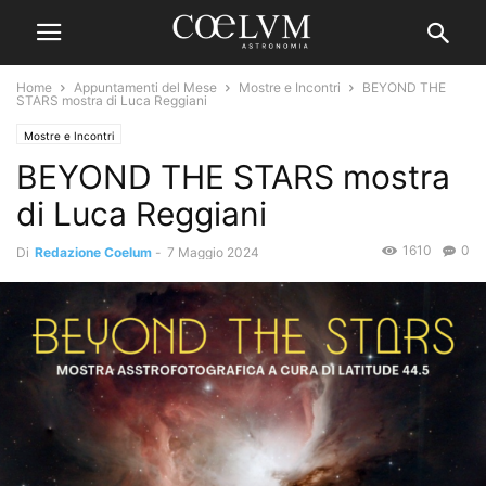
Home
Appuntamenti del Mese
Mostre e Incontri
BEYOND THE
STARS mostra di Luca Reggiani
Mostre e Incontri
BEYOND THE STARS mostra
di Luca Reggiani
1610
0
Di
Redazione Coelum
-
7 Maggio 2024